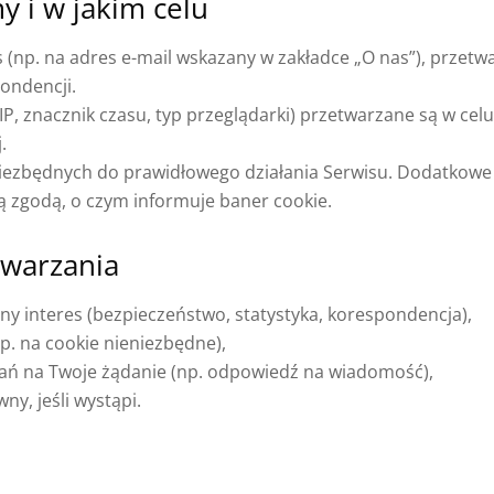
y i w jakim celu
s (np. na adres e-mail wskazany w zakładce „O nas”), prze
ondencji.
 IP, znacznik czasu, typ przeglądarki) przetwarzane są w ce
.
ezbędnych do prawidłowego działania Serwisu. Dodatkowe pl
ą zgodą, o czym informuje baner cookie.
twarzania
iony interes (bezpieczeństwo, statystyka, korespondencja),
(np. na cookie nieniezbędne),
ziałań na Twoje żądanie (np. odpowiedź na wiadomość),
wny, jeśli wystąpi.