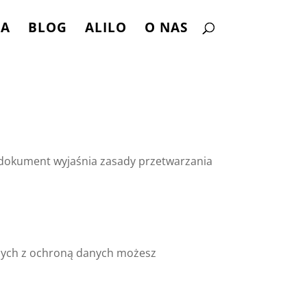
NA
BLOG
ALILO
O NAS
y dokument wyjaśnia zasady przetwarzania
nych z ochroną danych możesz