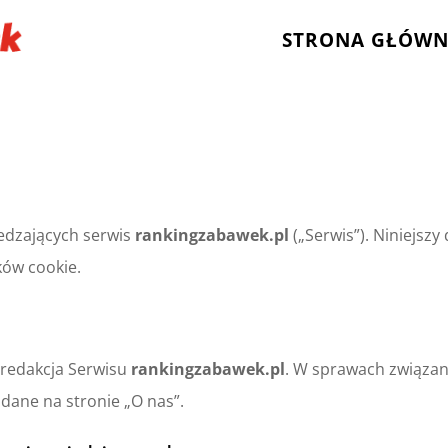
STRONA GŁÓW
dzających serwis
rankingzabawek.pl
(„Serwis”). Niniejsz
ków cookie.
redakcja Serwisu
rankingzabawek.pl
. W sprawach związa
dane na stronie „O nas”.