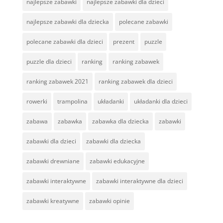
najlepsze zabawki
najlepsze zabawki dla dzieci
najlepsze zabawki dla dziecka
polecane zabawki
polecane zabawki dla dzieci
prezent
puzzle
puzzle dla dzieci
ranking
ranking zabawek
ranking zabawek 2021
ranking zabawek dla dzieci
rowerki
trampolina
układanki
układanki dla dzieci
zabawa
zabawka
zabawka dla dziecka
zabawki
zabawki dla dzieci
zabawki dla dziecka
zabawki drewniane
zabawki edukacyjne
zabawki interaktywne
zabawki interaktywne dla dzieci
zabawki kreatywne
zabawki opinie