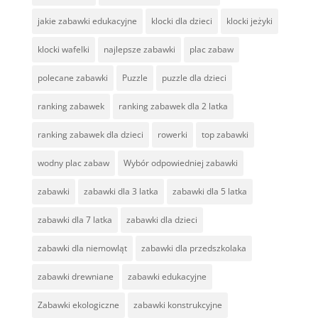
jakie zabawki edukacyjne
klocki dla dzieci
klocki jeżyki
klocki wafelki
najlepsze zabawki
plac zabaw
polecane zabawki
Puzzle
puzzle dla dzieci
ranking zabawek
ranking zabawek dla 2 latka
ranking zabawek dla dzieci
rowerki
top zabawki
wodny plac zabaw
Wybór odpowiedniej zabawki
zabawki
zabawki dla 3 latka
zabawki dla 5 latka
zabawki dla 7 latka
zabawki dla dzieci
zabawki dla niemowląt
zabawki dla przedszkolaka
zabawki drewniane
zabawki edukacyjne
Zabawki ekologiczne
zabawki konstrukcyjne