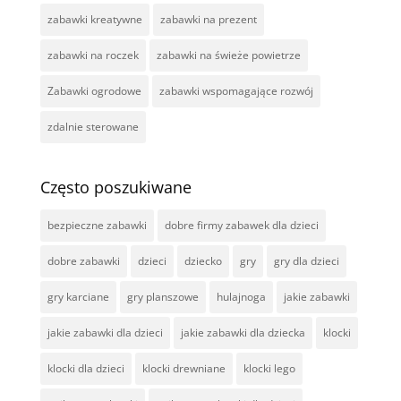
zabawki kreatywne
zabawki na prezent
zabawki na roczek
zabawki na świeże powietrze
Zabawki ogrodowe
zabawki wspomagające rozwój
zdalnie sterowane
Często poszukiwane
bezpieczne zabawki
dobre firmy zabawek dla dzieci
dobre zabawki
dzieci
dziecko
gry
gry dla dzieci
gry karciane
gry planszowe
hulajnoga
jakie zabawki
jakie zabawki dla dzieci
jakie zabawki dla dziecka
klocki
klocki dla dzieci
klocki drewniane
klocki lego