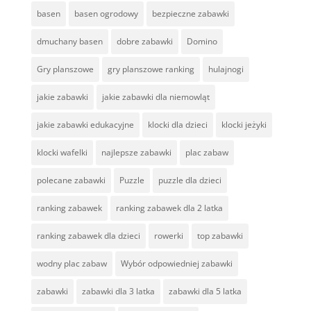
basen
basen ogrodowy
bezpieczne zabawki
dmuchany basen
dobre zabawki
Domino
Gry planszowe
gry planszowe ranking
hulajnogi
jakie zabawki
jakie zabawki dla niemowląt
jakie zabawki edukacyjne
klocki dla dzieci
klocki jeżyki
klocki wafelki
najlepsze zabawki
plac zabaw
polecane zabawki
Puzzle
puzzle dla dzieci
ranking zabawek
ranking zabawek dla 2 latka
ranking zabawek dla dzieci
rowerki
top zabawki
wodny plac zabaw
Wybór odpowiedniej zabawki
zabawki
zabawki dla 3 latka
zabawki dla 5 latka