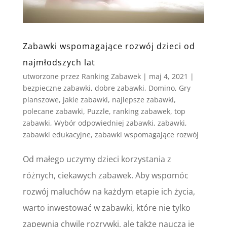
Zabawki wspomagające rozwój dzieci od
najmłodszych lat
utworzone przez
Ranking Zabawek
|
maj 4, 2021
|
bezpieczne zabawki
,
dobre zabawki
,
Domino
,
Gry
planszowe
,
jakie zabawki
,
najlepsze zabawki
,
polecane zabawki
,
Puzzle
,
ranking zabawek
,
top
zabawki
,
Wybór odpowiedniej zabawki
,
zabawki
,
zabawki edukacyjne
,
zabawki wspomagające rozwój
Od małego uczymy dzieci korzystania z
różnych, ciekawych zabawek. Aby wspomóc
rozwój maluchów na każdym etapie ich życia,
warto inwestować w zabawki, które nie tylko
zapewnią chwilę rozrywki, ale także nauczą je