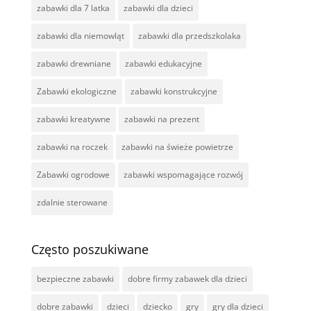
zabawki dla 7 latka
zabawki dla dzieci
zabawki dla niemowląt
zabawki dla przedszkolaka
zabawki drewniane
zabawki edukacyjne
Zabawki ekologiczne
zabawki konstrukcyjne
zabawki kreatywne
zabawki na prezent
zabawki na roczek
zabawki na świeże powietrze
Zabawki ogrodowe
zabawki wspomagające rozwój
zdalnie sterowane
Często poszukiwane
bezpieczne zabawki
dobre firmy zabawek dla dzieci
dobre zabawki
dzieci
dziecko
gry
gry dla dzieci