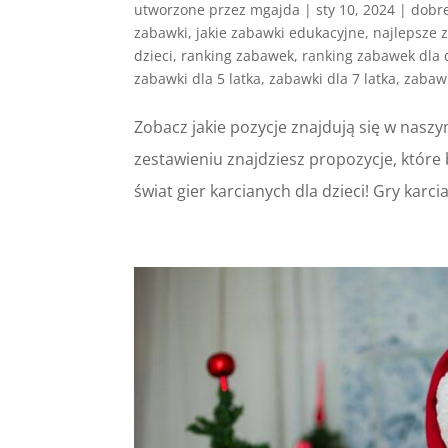
utworzone przez
mgajda
|
sty 10, 2024
|
dobr
zabawki
,
jakie zabawki edukacyjne
,
najlepsze 
dzieci
,
ranking zabawek
,
ranking zabawek dla 
zabawki dla 5 latka
,
zabawki dla 7 latka
,
zabawk
Zobacz jakie pozycje znajdują się w naszy
zestawieniu znajdziesz propozycje, które 
świat gier karcianych dla dzieci! Gry karc