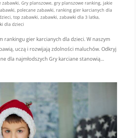
e zabawki
,
Gry planszowe
,
gry planszowe ranking
,
jakie
zabawki
,
polecane zabawki
,
ranking gier karcianych dla
dzieci
,
top zabawki
,
zabawki
,
zabawki dla 3 latka
,
i dla dzieci
m rankingu gier karcianych dla dzieci. W naszym
bawią, uczą i rozwijają zdolności maluchów. Odkryj
iane dla najmłodszych Gry karciane stanowią...