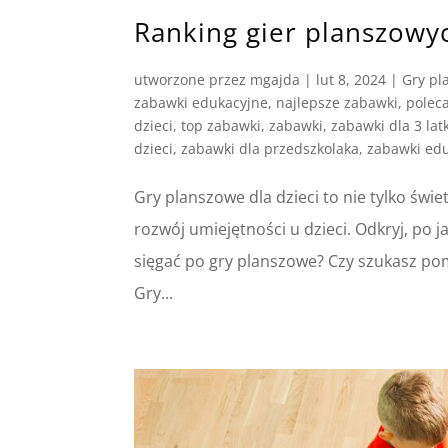
Ranking gier planszowyc
utworzone przez
mgajda
|
lut 8, 2024
|
Gry pl
zabawki edukacyjne
,
najlepsze zabawki
,
polec
dzieci
,
top zabawki
,
zabawki
,
zabawki dla 3 lat
dzieci
,
zabawki dla przedszkolaka
,
zabawki ed
Gry planszowe dla dzieci to nie tylko świ
rozwój umiejętności u dzieci. Odkryj, po j
sięgać po gry planszowe? Czy szukasz p
Gry...