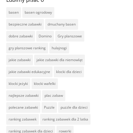
basen
basen ogrodowy
bezpieczne zabawki
dmuchany basen
dobre zabawki
Domino
Gry planszowe
gry planszowe ranking
hulajnogi
jakie zabawki
jakie zabawki dla niemowląt
jakie zabawki edukacyjne
klocki dla dzieci
klocki jeżyki
klocki wafelki
najlepsze zabawki
plac zabaw
polecane zabawki
Puzzle
puzzle dla dzieci
ranking zabawek
ranking zabawek dla 2 latka
ranking zabawek dla dzieci
rowerki