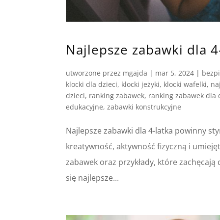
Najlepsze zabawki dla 4
utworzone przez
mgajda
|
mar 5, 2024
|
bezp
klocki dla dzieci
,
klocki jeżyki
,
klocki wafelki
,
na
dzieci
,
ranking zabawek
,
ranking zabawek dla 
edukacyjne
,
zabawki konstrukcyjne
Najlepsze zabawki dla 4-latka powinny s
kreatywność, aktywność fizyczną i umieję
zabawek oraz przykłady, które zachęcają
się najlepsze...