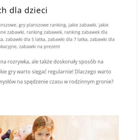
h dla dzieci
anszowe
,
gry planszowe ranking
,
jakie zabawki
,
jakie
ane zabawki
,
ranking zabawek
,
ranking zabawek dla
ka
,
zabawki dla 5 latka
,
zabawki dla 7 latka
,
zabawki dla
ukacyjne
,
zabawki na prezent
etna rozrywka, ale także doskonały sposób na
akie gry warto sięgać regularnie! Dlaczego warto
omysłów na spędzenie czasu w rodzinnym gronie?