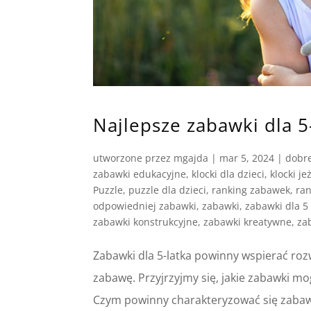
Najlepsze zabawki dla 5
utworzone przez
mgajda
|
mar 5, 2024
|
dobr
zabawki edukacyjne
,
klocki dla dzieci
,
klocki je
Puzzle
,
puzzle dla dzieci
,
ranking zabawek
,
ran
odpowiedniej zabawki
,
zabawki
,
zabawki dla 5 
zabawki konstrukcyjne
,
zabawki kreatywne
,
za
Zabawki dla 5-latka powinny wspierać rozw
zabawę. Przyjrzyjmy się, jakie zabawki m
Czym powinny charakteryzować się zabawki