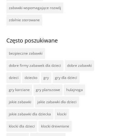
zabawki wspomagające rozwój
zdalnie sterowane
Często poszukiwane
bezpieczne zabawki
dobre firmy zabawek dla dzieci
dobre zabawki
dzieci
dziecko
gry
gry dla dzieci
gry karciane
gry planszowe
hulajnoga
jakie zabawki
jakie zabawki dla dzieci
jakie zabawki dla dziecka
klocki
klocki dla dzieci
klocki drewniane