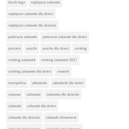
klocki lego
najlepsze zabawki
najlepsze zabawki dla dzieci
najlepsze zabawki dla dziecka
polecane zabawki
polecane zabawki dla dzieci
prezent
puzzle
puzzle dla dzieci
ranking
ranking zabawek
ranking zabawek 2021
ranking zabawek dla dzieci
rowerki
trampolina
układanki
układanki dla dzieci
zabawa
zabawka
zabawka dla dziecka
zabawki
zabawki dla dzieci
zabawki dla dziecka
zabawki drewniane
zabawki edukacyjne
zabawki interaktywne