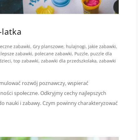
-latka
ieczne zabawki
,
Gry planszowe
,
hulajnogi
,
jakie zabawki
,
jlepsze zabawki
,
polecane zabawki
,
Puzzle
,
puzzle dla
dzieci
,
top zabawki
,
zabawki dla przedszkolaka
,
zabawki
tymulować rozwój poznawczy, wspierać
tności społeczne. Odkryjmy cechy najlepszych
 do nauki i zabawy. Czym powinny charakteryzować