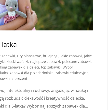
-latka
e zabawki
,
Gry planszowe
,
hulajnogi
,
jakie zabawki
,
jakie
żyki
,
klocki wafelki
,
najlepsze zabawki
,
polecane zabawki
,
king zabawek dla dzieci
,
top zabawki
,
Wybór
latka
,
zabawki dla przedszkolaka
,
zabawki edukacyjne
,
bawki na prezent
ój intelektualny i ruchowy, angażując w naukę i
ogą rozbudzić ciekawość i kreatywność dziecka.
 dla 5-latka? Wybór najlepszych zabawek dla...