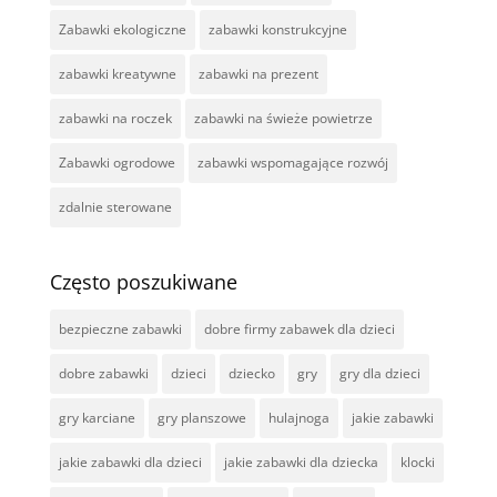
Zabawki ekologiczne
zabawki konstrukcyjne
zabawki kreatywne
zabawki na prezent
zabawki na roczek
zabawki na świeże powietrze
Zabawki ogrodowe
zabawki wspomagające rozwój
zdalnie sterowane
Często poszukiwane
bezpieczne zabawki
dobre firmy zabawek dla dzieci
dobre zabawki
dzieci
dziecko
gry
gry dla dzieci
gry karciane
gry planszowe
hulajnoga
jakie zabawki
jakie zabawki dla dzieci
jakie zabawki dla dziecka
klocki