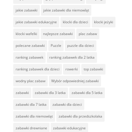
jakie zabawki
jakie zabawki dla niemowląt
jakie zabawki edukacyjne
klocki dla dzieci
klocki jeżyki
klocki wafelki
najlepsze zabawki
plac zabaw
polecane zabawki
Puzzle
puzzle dla dzieci
ranking zabawek
ranking zabawek dla 2 latka
ranking zabawek dla dzieci
rowerki
top zabawki
wodny plac zabaw
Wybór odpowiedniej zabawki
zabawki
zabawki dla 3 latka
zabawki dla 5 latka
zabawki dla 7 latka
zabawki dla dzieci
zabawki dla niemowląt
zabawki dla przedszkolaka
zabawki drewniane
zabawki edukacyjne