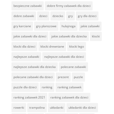
bezpieczne zabawki
dobre firmy zabawek dla dzieci
dobre zabawki
dzieci
dziecko
gry
gry dla dzieci
gry karciane
gry planszowe
hulajnoga
jakie zabawki
jakie zabawki dla dzieci
jakie zabawki dla dziecka
klocki
klocki dla dzieci
klocki drewniane
klocki lego
najlepsze zabawki
najlepsze zabawki dla dzieci
najlepsze zabawki dla dziecka
polecane zabawki
polecane zabawki dla dzieci
prezent
puzzle
puzzle dla dzieci
ranking
ranking zabawek
ranking zabawek 2021
ranking zabawek dla dzieci
rowerki
trampolina
układanki
układanki dla dzieci