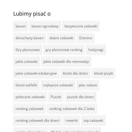
Lubimy pisać o
basen
basen ogrodowy
bezpieczne zabawki
dmuchany basen
dobre zabawki
Domino
Gry planszowe
gry planszowe ranking
hulajnogi
jakie zabawki
jakie zabawki dla niemowląt
jakie zabawki edukacyjne
klocki dla dzieci
klocki jeżyki
klocki wafelki
najlepsze zabawki
plac zabaw
polecane zabawki
Puzzle
puzzle dla dzieci
ranking zabawek
ranking zabawek dla 2 latka
ranking zabawek dla dzieci
rowerki
top zabawki