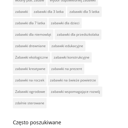
wodny plac zabaw
Wybór odpowiedniej zabawki
zabawki
zabawki dla 3 latka
zabawki dla 5 latka
zabawki dla 7 latka
zabawki dla dzieci
zabawki dla niemowląt
zabawki dla przedszkolaka
zabawki drewniane
zabawki edukacyjne
Zabawki ekologiczne
zabawki konstrukcyjne
zabawki kreatywne
zabawki na prezent
zabawki na roczek
zabawki na świeże powietrze
Zabawki ogrodowe
zabawki wspomagające rozwój
zdalnie sterowane
Często poszukiwane