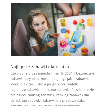
Najlepsze zabawki dla 4-latka
utworzone przez
mgajda
|
mar 5, 2024
|
bezpieczne
zabawki
,
Gry planszowe
,
hulajnogi
,
jakie zabawki
,
klocki dla dzieci
,
klocki jeżyki
,
klocki wafelki
,
najlepsze zabawki
,
polecane zabawki
,
Puzzle
,
puzzle
dla dzieci
,
ranking zabawek
,
ranking zabawek dla
dzieci
,
top zabawki
,
zabawki dla przedszkolaka
,
zabawki edukacyjne
,
zabawki konstrukcyjne