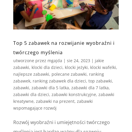
Top 5 zabawek na rozwijanie wyobraźni i
twórczego myślenia
utworzone przez
mgajda
|
sie 24, 2023
|
jakie
zabawki
,
klocki dla dzieci
,
klocki jeżyki
,
klocki wafelki
,
najlepsze zabawki
,
polecane zabawki
,
ranking
zabawek
,
ranking zabawek dla dzieci
,
top zabawki
,
zabawki
,
zabawki dla 5 latka
,
zabawki dla 7 latka
,
zabawki dla dzieci
,
zabawki konstrukcyjne
,
zabawki
kreatywne
,
zabawki na prezent
,
zabawki
wspomagające rozwój
Rozwój wyobraźni i umiejętności twórczego
myślenia jest bardzo ważny dla rozwoju