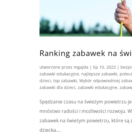
Ranking zabawek na świ
utworzone przez
mgajda
|
lip 10, 2023
|
bezpi
zabawki edukacyjne
,
najlepsze zabawki
,
polec
dzieci
,
top zabawki
,
Wybór odpowiedniej zaba
zabawki dla dzieci
,
zabawki edukacyjne
,
zabaw
Spędzanie czasu na świeżym powietrzu jes
mnóstwo radości i możliwości rozwoju. 
zabawek na świeżym powietrzu, które są z
dziecka....