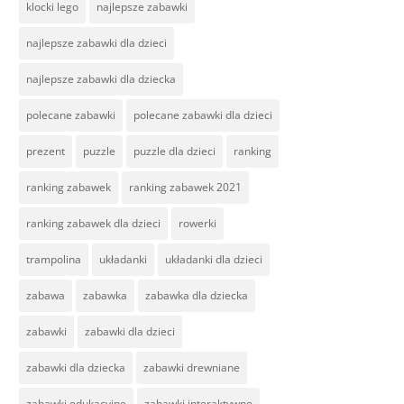
klocki lego
najlepsze zabawki
najlepsze zabawki dla dzieci
najlepsze zabawki dla dziecka
polecane zabawki
polecane zabawki dla dzieci
prezent
puzzle
puzzle dla dzieci
ranking
ranking zabawek
ranking zabawek 2021
ranking zabawek dla dzieci
rowerki
trampolina
układanki
układanki dla dzieci
zabawa
zabawka
zabawka dla dziecka
zabawki
zabawki dla dzieci
zabawki dla dziecka
zabawki drewniane
zabawki edukacyjne
zabawki interaktywne