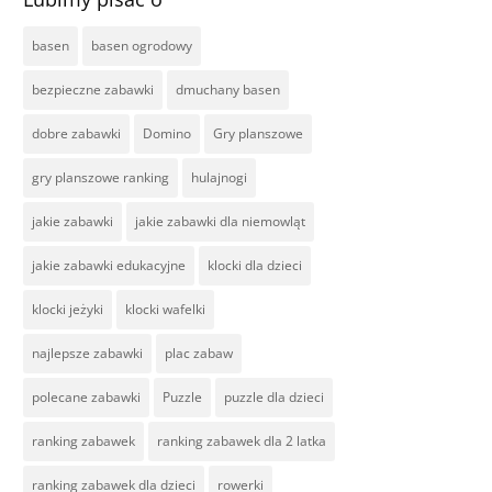
basen
basen ogrodowy
bezpieczne zabawki
dmuchany basen
dobre zabawki
Domino
Gry planszowe
gry planszowe ranking
hulajnogi
jakie zabawki
jakie zabawki dla niemowląt
jakie zabawki edukacyjne
klocki dla dzieci
klocki jeżyki
klocki wafelki
najlepsze zabawki
plac zabaw
polecane zabawki
Puzzle
puzzle dla dzieci
ranking zabawek
ranking zabawek dla 2 latka
ranking zabawek dla dzieci
rowerki