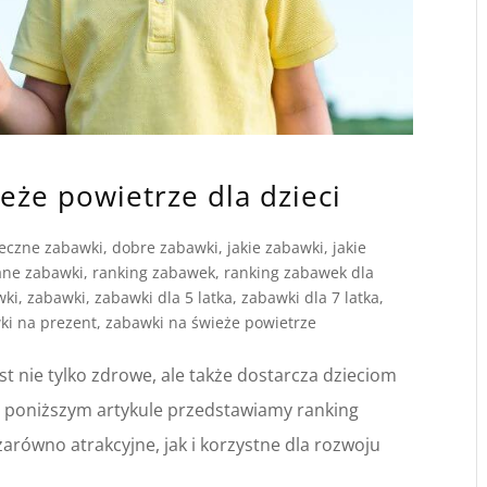
eże powietrze dla dzieci
eczne zabawki
,
dobre zabawki
,
jakie zabawki
,
jakie
ane zabawki
,
ranking zabawek
,
ranking zabawek dla
wki
,
zabawki
,
zabawki dla 5 latka
,
zabawki dla 7 latka
,
ki na prezent
,
zabawki na świeże powietrze
t nie tylko zdrowe, ale także dostarcza dzieciom
W poniższym artykule przedstawiamy ranking
arówno atrakcyjne, jak i korzystne dla rozwoju