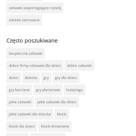
zabawki wspomagające rozwój
zdalnie sterowane
Często poszukiwane
bezpieczne zabawki
dobre firmy zabawek dla dzieci
dobre zabawki
dzieci
dziecko
gry
gry dla dzieci
gry karciane
gry planszowe
hulajnoga
jakie zabawki
jakie zabawki dla dzieci
jakie zabawki dla dziecka
klocki
klocki dla dzieci
klocki drewniane