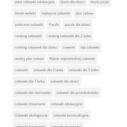
jakie zabawki edukacyjne
klocki dla dzieci
klocki jeżyki
klocki wafelki
najlepsze zabawki
plac zabaw
polecane zabawki
Puzzle
puzzle dla dzieci
ranking zabawek
ranking zabawek dla 2 latka
ranking zabawek dla dzieci
rowerki
top zabawki
wodny plac zabaw
Wybór odpowiedniej zabawki
zabawki
zabawki dla 3 latka
zabawki dla 5 latka
zabawki dla 7 latka
zabawki dla dzieci
zabawki dla niemowląt
zabawki dla przedszkolaka
zabawki drewniane
zabawki edukacyjne
Zabawki ekologiczne
zabawki konstrukcyjne
zabawki kreatywne
zabawki na prezent