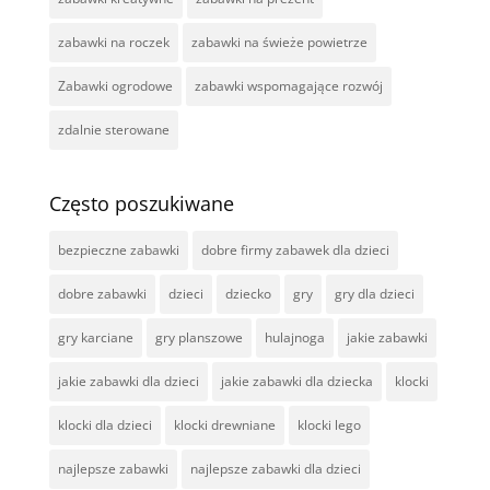
zabawki na roczek
zabawki na świeże powietrze
Zabawki ogrodowe
zabawki wspomagające rozwój
zdalnie sterowane
Często poszukiwane
bezpieczne zabawki
dobre firmy zabawek dla dzieci
dobre zabawki
dzieci
dziecko
gry
gry dla dzieci
gry karciane
gry planszowe
hulajnoga
jakie zabawki
jakie zabawki dla dzieci
jakie zabawki dla dziecka
klocki
klocki dla dzieci
klocki drewniane
klocki lego
najlepsze zabawki
najlepsze zabawki dla dzieci