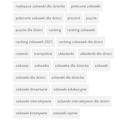
najlepsze zabawki dla dziecka
polecane zabawki
polecane zabawki dla dzieci
prezent
puzzle
puzzle dla dzieci
ranking
ranking zabawek
ranking zabawek 2021
ranking zabawek dla dzieci
rowerki
trampolina
układanki
układanki dla dzieci
zabawa
zabawka
zabawka dla dziecka
zabawki
zabawki dla dzieci
zabawki dla dziecka
zabawki drewniane
zabawki edukacyjne
zabawki interaktywne
zabawki interaktywne dla dzieci
zabawki kreatywne
zabawki opinie