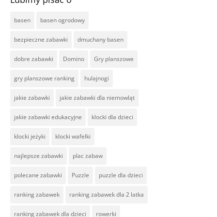
basen
basen ogrodowy
bezpieczne zabawki
dmuchany basen
dobre zabawki
Domino
Gry planszowe
gry planszowe ranking
hulajnogi
jakie zabawki
jakie zabawki dla niemowląt
jakie zabawki edukacyjne
klocki dla dzieci
klocki jeżyki
klocki wafelki
najlepsze zabawki
plac zabaw
polecane zabawki
Puzzle
puzzle dla dzieci
ranking zabawek
ranking zabawek dla 2 latka
ranking zabawek dla dzieci
rowerki