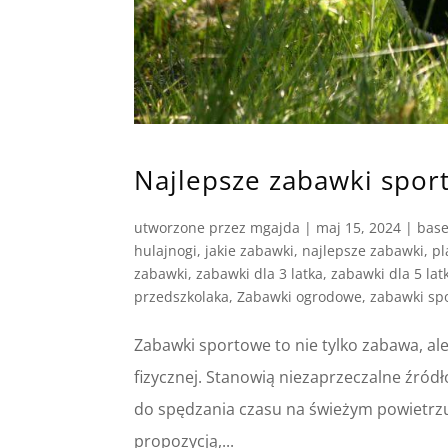
Najlepsze zabawki spor
utworzone przez
mgajda
|
maj 15, 2024
|
bas
hulajnogi
,
jakie zabawki
,
najlepsze zabawki
,
pl
zabawki
,
zabawki dla 3 latka
,
zabawki dla 5 lat
przedszkolaka
,
Zabawki ogrodowe
,
zabawki sp
Zabawki sportowe to nie tylko zabawa, al
fizycznej. Stanowią niezaprzeczalne źródł
do spędzania czasu na świeżym powietrzu
propozycją,...