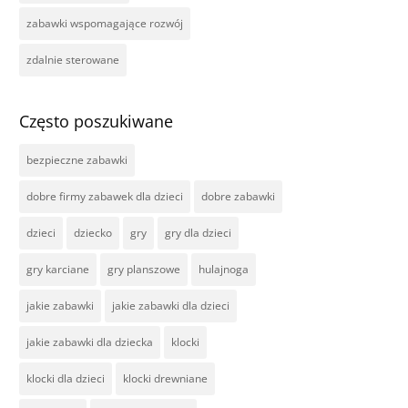
zabawki wspomagające rozwój
zdalnie sterowane
Często poszukiwane
bezpieczne zabawki
dobre firmy zabawek dla dzieci
dobre zabawki
dzieci
dziecko
gry
gry dla dzieci
gry karciane
gry planszowe
hulajnoga
jakie zabawki
jakie zabawki dla dzieci
jakie zabawki dla dziecka
klocki
klocki dla dzieci
klocki drewniane