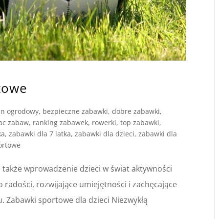
towe
en ogrodowy
,
bezpieczne zabawki
,
dobre zabawki
,
ac zabaw
,
ranking zabawek
,
rowerki
,
top zabawki
,
ka
,
zabawki dla 7 latka
,
zabawki dla dzieci
,
zabawki dla
ortowe
e także wprowadzenie dzieci w świat aktywności
o radości, rozwijające umiejętności i zachęcające
. Zabawki sportowe dla dzieci Niezwykłą