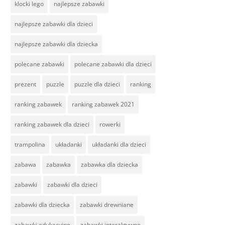
klocki lego
najlepsze zabawki
najlepsze zabawki dla dzieci
najlepsze zabawki dla dziecka
polecane zabawki
polecane zabawki dla dzieci
prezent
puzzle
puzzle dla dzieci
ranking
ranking zabawek
ranking zabawek 2021
ranking zabawek dla dzieci
rowerki
trampolina
układanki
układanki dla dzieci
zabawa
zabawka
zabawka dla dziecka
zabawki
zabawki dla dzieci
zabawki dla dziecka
zabawki drewniane
zabawki edukacyjne
zabawki interaktywne