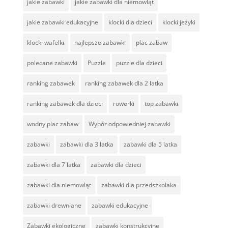
jakie zabawki
jakie zabawki dla niemowląt
jakie zabawki edukacyjne
klocki dla dzieci
klocki jeżyki
klocki wafelki
najlepsze zabawki
plac zabaw
polecane zabawki
Puzzle
puzzle dla dzieci
ranking zabawek
ranking zabawek dla 2 latka
ranking zabawek dla dzieci
rowerki
top zabawki
wodny plac zabaw
Wybór odpowiedniej zabawki
zabawki
zabawki dla 3 latka
zabawki dla 5 latka
zabawki dla 7 latka
zabawki dla dzieci
zabawki dla niemowląt
zabawki dla przedszkolaka
zabawki drewniane
zabawki edukacyjne
Zabawki ekologiczne
zabawki konstrukcyjne