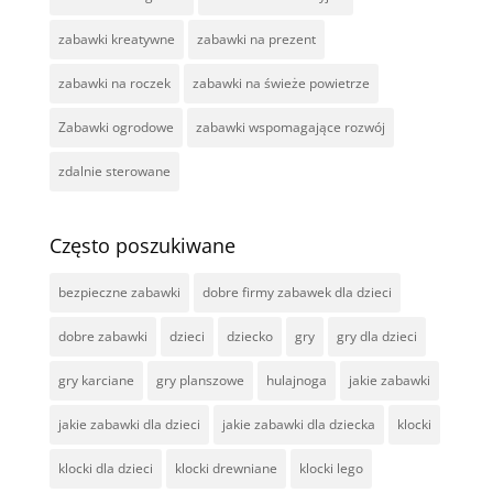
zabawki kreatywne
zabawki na prezent
zabawki na roczek
zabawki na świeże powietrze
Zabawki ogrodowe
zabawki wspomagające rozwój
zdalnie sterowane
Często poszukiwane
bezpieczne zabawki
dobre firmy zabawek dla dzieci
dobre zabawki
dzieci
dziecko
gry
gry dla dzieci
gry karciane
gry planszowe
hulajnoga
jakie zabawki
jakie zabawki dla dzieci
jakie zabawki dla dziecka
klocki
klocki dla dzieci
klocki drewniane
klocki lego