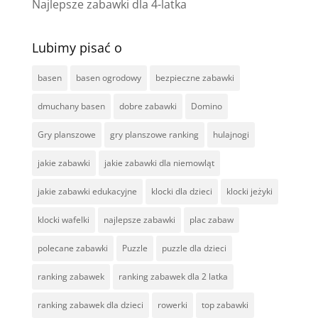
Najlepsze zabawki dla 4-latka
Lubimy pisać o
basen
basen ogrodowy
bezpieczne zabawki
dmuchany basen
dobre zabawki
Domino
Gry planszowe
gry planszowe ranking
hulajnogi
jakie zabawki
jakie zabawki dla niemowląt
jakie zabawki edukacyjne
klocki dla dzieci
klocki jeżyki
klocki wafelki
najlepsze zabawki
plac zabaw
polecane zabawki
Puzzle
puzzle dla dzieci
ranking zabawek
ranking zabawek dla 2 latka
ranking zabawek dla dzieci
rowerki
top zabawki