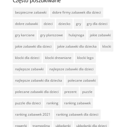
Często poszukiwane
bezpieczne zabawki
dobre firmy zabawek dla dzieci
dobre zabawki
dzieci
dziecko
gry
gry dla dzieci
gry karciane
gry planszowe
hulajnoga
jakie zabawki
jakie zabawki dla dzieci
jakie zabawki dla dziecka
klocki
klocki dla dzieci
klocki drewniane
klocki lego
najlepsze zabawki
najlepsze zabawki dla dzieci
najlepsze zabawki dla dziecka
polecane zabawki
polecane zabawki dla dzieci
prezent
puzzle
puzzle dla dzieci
ranking
ranking zabawek
ranking zabawek 2021
ranking zabawek dla dzieci
rowerki
trampolina
układanki
układanki dla dzieci