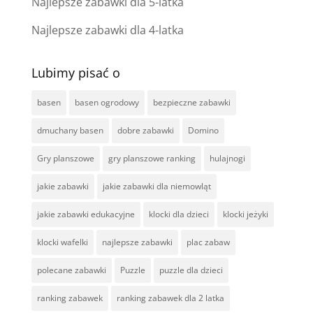
Najlepsze zabawki dla 5-latka
Najlepsze zabawki dla 4-latka
Lubimy pisać o
basen
basen ogrodowy
bezpieczne zabawki
dmuchany basen
dobre zabawki
Domino
Gry planszowe
gry planszowe ranking
hulajnogi
jakie zabawki
jakie zabawki dla niemowląt
jakie zabawki edukacyjne
klocki dla dzieci
klocki jeżyki
klocki wafelki
najlepsze zabawki
plac zabaw
polecane zabawki
Puzzle
puzzle dla dzieci
ranking zabawek
ranking zabawek dla 2 latka