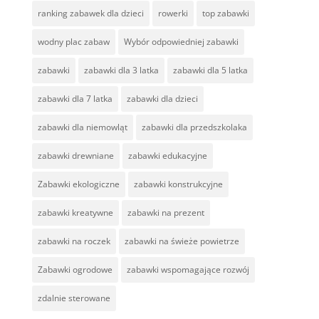
ranking zabawek dla dzieci
rowerki
top zabawki
wodny plac zabaw
Wybór odpowiedniej zabawki
zabawki
zabawki dla 3 latka
zabawki dla 5 latka
zabawki dla 7 latka
zabawki dla dzieci
zabawki dla niemowląt
zabawki dla przedszkolaka
zabawki drewniane
zabawki edukacyjne
Zabawki ekologiczne
zabawki konstrukcyjne
zabawki kreatywne
zabawki na prezent
zabawki na roczek
zabawki na świeże powietrze
Zabawki ogrodowe
zabawki wspomagające rozwój
zdalnie sterowane