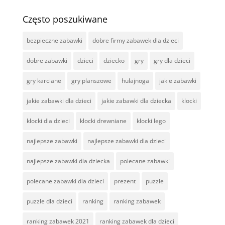
Często poszukiwane
bezpieczne zabawki
dobre firmy zabawek dla dzieci
dobre zabawki
dzieci
dziecko
gry
gry dla dzieci
gry karciane
gry planszowe
hulajnoga
jakie zabawki
jakie zabawki dla dzieci
jakie zabawki dla dziecka
klocki
klocki dla dzieci
klocki drewniane
klocki lego
najlepsze zabawki
najlepsze zabawki dla dzieci
najlepsze zabawki dla dziecka
polecane zabawki
polecane zabawki dla dzieci
prezent
puzzle
puzzle dla dzieci
ranking
ranking zabawek
ranking zabawek 2021
ranking zabawek dla dzieci