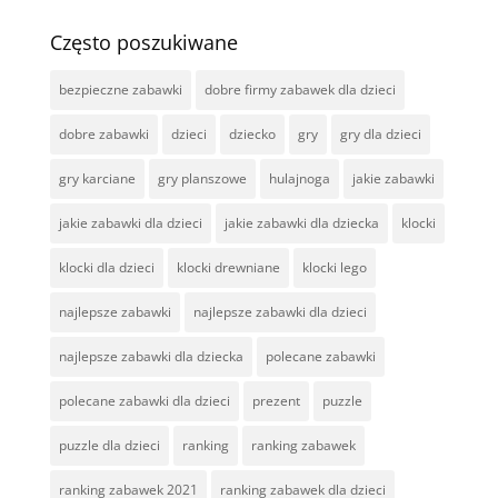
Często poszukiwane
bezpieczne zabawki
dobre firmy zabawek dla dzieci
dobre zabawki
dzieci
dziecko
gry
gry dla dzieci
gry karciane
gry planszowe
hulajnoga
jakie zabawki
jakie zabawki dla dzieci
jakie zabawki dla dziecka
klocki
klocki dla dzieci
klocki drewniane
klocki lego
najlepsze zabawki
najlepsze zabawki dla dzieci
najlepsze zabawki dla dziecka
polecane zabawki
polecane zabawki dla dzieci
prezent
puzzle
puzzle dla dzieci
ranking
ranking zabawek
ranking zabawek 2021
ranking zabawek dla dzieci