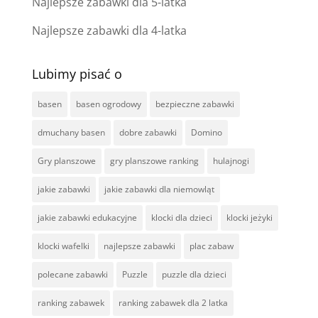
Najlepsze zabawki dla 5-latka
Najlepsze zabawki dla 4-latka
Lubimy pisać o
basen
basen ogrodowy
bezpieczne zabawki
dmuchany basen
dobre zabawki
Domino
Gry planszowe
gry planszowe ranking
hulajnogi
jakie zabawki
jakie zabawki dla niemowląt
jakie zabawki edukacyjne
klocki dla dzieci
klocki jeżyki
klocki wafelki
najlepsze zabawki
plac zabaw
polecane zabawki
Puzzle
puzzle dla dzieci
ranking zabawek
ranking zabawek dla 2 latka