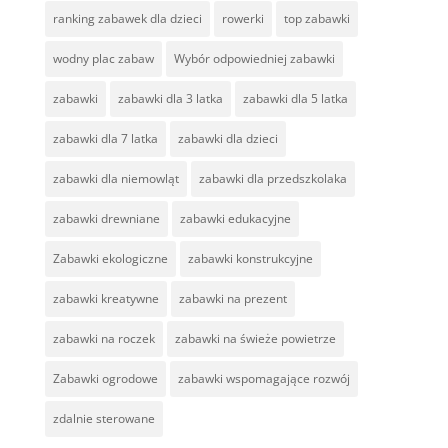
ranking zabawek dla dzieci
rowerki
top zabawki
wodny plac zabaw
Wybór odpowiedniej zabawki
zabawki
zabawki dla 3 latka
zabawki dla 5 latka
zabawki dla 7 latka
zabawki dla dzieci
zabawki dla niemowląt
zabawki dla przedszkolaka
zabawki drewniane
zabawki edukacyjne
Zabawki ekologiczne
zabawki konstrukcyjne
zabawki kreatywne
zabawki na prezent
zabawki na roczek
zabawki na świeże powietrze
Zabawki ogrodowe
zabawki wspomagające rozwój
zdalnie sterowane