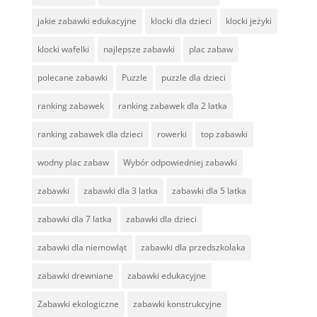
jakie zabawki edukacyjne
klocki dla dzieci
klocki jeżyki
klocki wafelki
najlepsze zabawki
plac zabaw
polecane zabawki
Puzzle
puzzle dla dzieci
ranking zabawek
ranking zabawek dla 2 latka
ranking zabawek dla dzieci
rowerki
top zabawki
wodny plac zabaw
Wybór odpowiedniej zabawki
zabawki
zabawki dla 3 latka
zabawki dla 5 latka
zabawki dla 7 latka
zabawki dla dzieci
zabawki dla niemowląt
zabawki dla przedszkolaka
zabawki drewniane
zabawki edukacyjne
Zabawki ekologiczne
zabawki konstrukcyjne