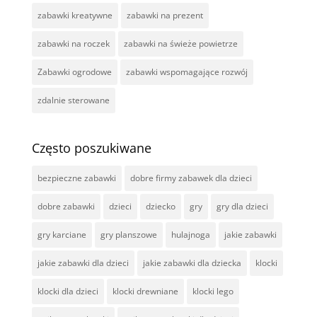
zabawki kreatywne
zabawki na prezent
zabawki na roczek
zabawki na świeże powietrze
Zabawki ogrodowe
zabawki wspomagające rozwój
zdalnie sterowane
Często poszukiwane
bezpieczne zabawki
dobre firmy zabawek dla dzieci
dobre zabawki
dzieci
dziecko
gry
gry dla dzieci
gry karciane
gry planszowe
hulajnoga
jakie zabawki
jakie zabawki dla dzieci
jakie zabawki dla dziecka
klocki
klocki dla dzieci
klocki drewniane
klocki lego