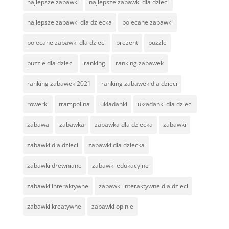
najlepsze zabawki
najlepsze zabawki dla dzieci
najlepsze zabawki dla dziecka
polecane zabawki
polecane zabawki dla dzieci
prezent
puzzle
puzzle dla dzieci
ranking
ranking zabawek
ranking zabawek 2021
ranking zabawek dla dzieci
rowerki
trampolina
układanki
układanki dla dzieci
zabawa
zabawka
zabawka dla dziecka
zabawki
zabawki dla dzieci
zabawki dla dziecka
zabawki drewniane
zabawki edukacyjne
zabawki interaktywne
zabawki interaktywne dla dzieci
zabawki kreatywne
zabawki opinie