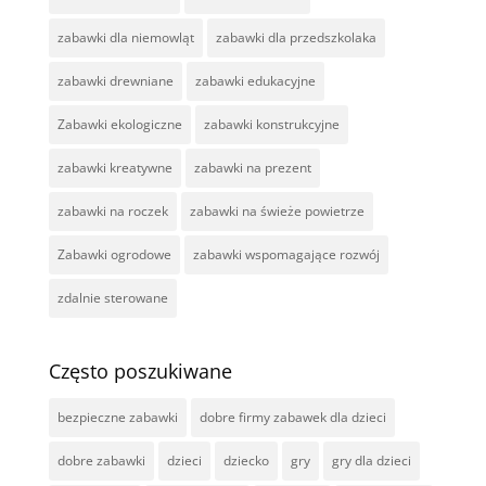
zabawki dla niemowląt
zabawki dla przedszkolaka
zabawki drewniane
zabawki edukacyjne
Zabawki ekologiczne
zabawki konstrukcyjne
zabawki kreatywne
zabawki na prezent
zabawki na roczek
zabawki na świeże powietrze
Zabawki ogrodowe
zabawki wspomagające rozwój
zdalnie sterowane
Często poszukiwane
bezpieczne zabawki
dobre firmy zabawek dla dzieci
dobre zabawki
dzieci
dziecko
gry
gry dla dzieci