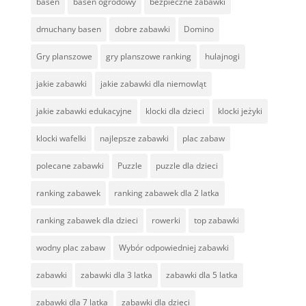
basen
basen ogrodowy
bezpieczne zabawki
dmuchany basen
dobre zabawki
Domino
Gry planszowe
gry planszowe ranking
hulajnogi
jakie zabawki
jakie zabawki dla niemowląt
jakie zabawki edukacyjne
klocki dla dzieci
klocki jeżyki
klocki wafelki
najlepsze zabawki
plac zabaw
polecane zabawki
Puzzle
puzzle dla dzieci
ranking zabawek
ranking zabawek dla 2 latka
ranking zabawek dla dzieci
rowerki
top zabawki
wodny plac zabaw
Wybór odpowiedniej zabawki
zabawki
zabawki dla 3 latka
zabawki dla 5 latka
zabawki dla 7 latka
zabawki dla dzieci