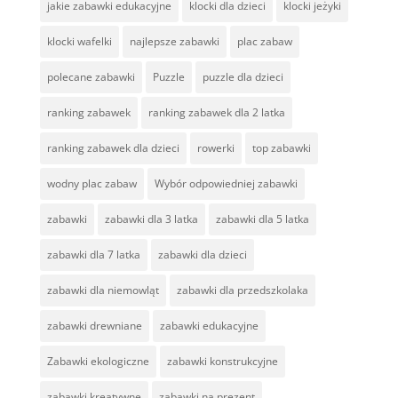
jakie zabawki edukacyjne
klocki dla dzieci
klocki jeżyki
klocki wafelki
najlepsze zabawki
plac zabaw
polecane zabawki
Puzzle
puzzle dla dzieci
ranking zabawek
ranking zabawek dla 2 latka
ranking zabawek dla dzieci
rowerki
top zabawki
wodny plac zabaw
Wybór odpowiedniej zabawki
zabawki
zabawki dla 3 latka
zabawki dla 5 latka
zabawki dla 7 latka
zabawki dla dzieci
zabawki dla niemowląt
zabawki dla przedszkolaka
zabawki drewniane
zabawki edukacyjne
Zabawki ekologiczne
zabawki konstrukcyjne
zabawki kreatywne
zabawki na prezent