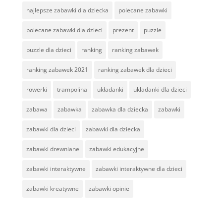
najlepsze zabawki dla dziecka
polecane zabawki
polecane zabawki dla dzieci
prezent
puzzle
puzzle dla dzieci
ranking
ranking zabawek
ranking zabawek 2021
ranking zabawek dla dzieci
rowerki
trampolina
układanki
układanki dla dzieci
zabawa
zabawka
zabawka dla dziecka
zabawki
zabawki dla dzieci
zabawki dla dziecka
zabawki drewniane
zabawki edukacyjne
zabawki interaktywne
zabawki interaktywne dla dzieci
zabawki kreatywne
zabawki opinie