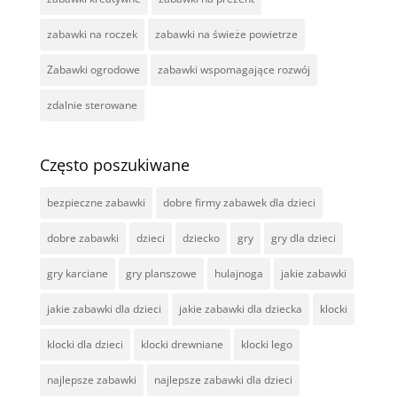
zabawki na roczek
zabawki na świeże powietrze
Zabawki ogrodowe
zabawki wspomagające rozwój
zdalnie sterowane
Często poszukiwane
bezpieczne zabawki
dobre firmy zabawek dla dzieci
dobre zabawki
dzieci
dziecko
gry
gry dla dzieci
gry karciane
gry planszowe
hulajnoga
jakie zabawki
jakie zabawki dla dzieci
jakie zabawki dla dziecka
klocki
klocki dla dzieci
klocki drewniane
klocki lego
najlepsze zabawki
najlepsze zabawki dla dzieci