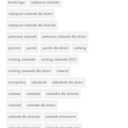
klocki lego
najlepsze zabawki
najlepsze zabawki dla dzieci
najlepsze zabawki dla dziecka
polecane zabawki
polecane zabawki dla dzieci
prezent
puzzle
puzzle dla dzieci
ranking
ranking zabawek
ranking zabawek 2021
ranking zabawek dla dzieci
rowerki
trampolina
układanki
układanki dla dzieci
zabawa
zabawka
zabawka dla dziecka
zabawki
zabawki dla dzieci
zabawki dla dziecka
zabawki drewniane
zabawki edukacyjne
zabawki interaktywne