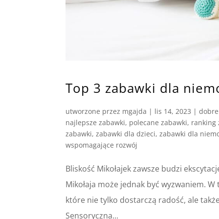
Top 3 zabawki dla niem
utworzone przez
mgajda
|
lis 14, 2023
|
dobre
najlepsze zabawki
,
polecane zabawki
,
ranking
zabawki
,
zabawki dla dzieci
,
zabawki dla niem
wspomagające rozwój
Bliskość Mikołajek zawsze budzi ekscytac
Mikołaja może jednak być wyzwaniem. W 
które nie tylko dostarczą radość, ale ta
Sensoryczna...