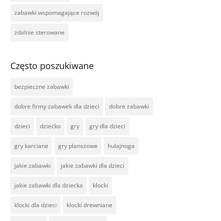
zabawki wspomagające rozwój
zdalnie sterowane
Często poszukiwane
bezpieczne zabawki
dobre firmy zabawek dla dzieci
dobre zabawki
dzieci
dziecko
gry
gry dla dzieci
gry karciane
gry planszowe
hulajnoga
jakie zabawki
jakie zabawki dla dzieci
jakie zabawki dla dziecka
klocki
klocki dla dzieci
klocki drewniane