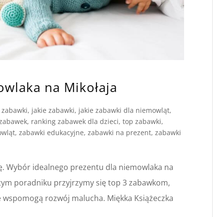
owlaka na Mikołaja
 zabawki
,
jakie zabawki
,
jakie zabawki dla niemowląt
,
 zabawek
,
ranking zabawek dla dzieci
,
top zabawki
,
owląt
,
zabawki edukacyjne
,
zabawki na prezent
,
zabawki
ję. Wybór idealnego prezentu dla niemowlaka na
tym poradniku przyjrzymy się top 3 zabawkom,
kże wspomogą rozwój malucha. Miękka Książeczka