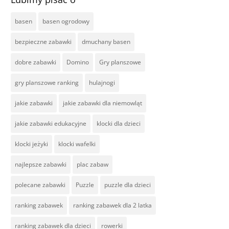
basen
basen ogrodowy
bezpieczne zabawki
dmuchany basen
dobre zabawki
Domino
Gry planszowe
gry planszowe ranking
hulajnogi
jakie zabawki
jakie zabawki dla niemowląt
jakie zabawki edukacyjne
klocki dla dzieci
klocki jeżyki
klocki wafelki
najlepsze zabawki
plac zabaw
polecane zabawki
Puzzle
puzzle dla dzieci
ranking zabawek
ranking zabawek dla 2 latka
ranking zabawek dla dzieci
rowerki