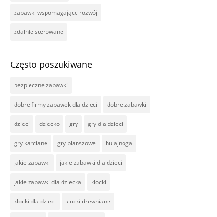
zabawki wspomagające rozwój
zdalnie sterowane
Często poszukiwane
bezpieczne zabawki
dobre firmy zabawek dla dzieci
dobre zabawki
dzieci
dziecko
gry
gry dla dzieci
gry karciane
gry planszowe
hulajnoga
jakie zabawki
jakie zabawki dla dzieci
jakie zabawki dla dziecka
klocki
klocki dla dzieci
klocki drewniane