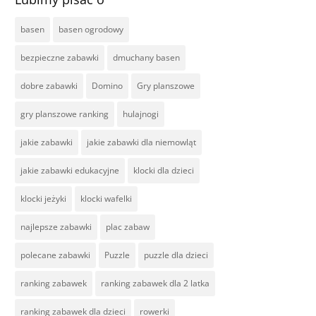
basen
basen ogrodowy
bezpieczne zabawki
dmuchany basen
dobre zabawki
Domino
Gry planszowe
gry planszowe ranking
hulajnogi
jakie zabawki
jakie zabawki dla niemowląt
jakie zabawki edukacyjne
klocki dla dzieci
klocki jeżyki
klocki wafelki
najlepsze zabawki
plac zabaw
polecane zabawki
Puzzle
puzzle dla dzieci
ranking zabawek
ranking zabawek dla 2 latka
ranking zabawek dla dzieci
rowerki