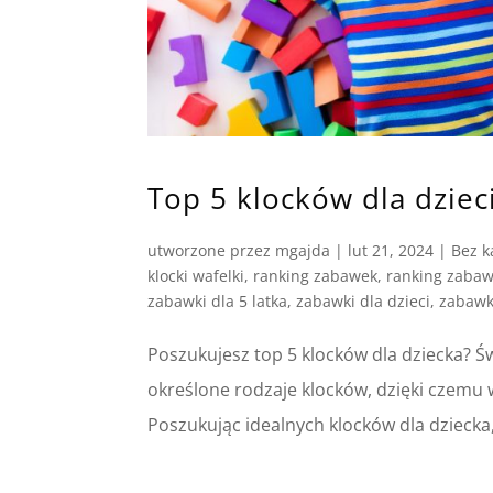
Top 5 klocków dla dziec
utworzone przez
mgajda
|
lut 21, 2024
|
Bez k
klocki wafelki
,
ranking zabawek
,
ranking zabaw
zabawki dla 5 latka
,
zabawki dla dzieci
,
zabawk
Poszukujesz top 5 klocków dla dziecka? Św
określone rodzaje klocków, dzięki czemu 
Poszukując idealnych klocków dla dziecka,