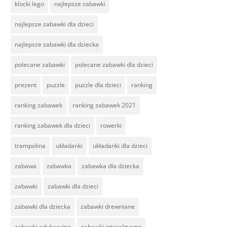
klocki lego
najlepsze zabawki
najlepsze zabawki dla dzieci
najlepsze zabawki dla dziecka
polecane zabawki
polecane zabawki dla dzieci
prezent
puzzle
puzzle dla dzieci
ranking
ranking zabawek
ranking zabawek 2021
ranking zabawek dla dzieci
rowerki
trampolina
układanki
układanki dla dzieci
zabawa
zabawka
zabawka dla dziecka
zabawki
zabawki dla dzieci
zabawki dla dziecka
zabawki drewniane
zabawki edukacyjne
zabawki interaktywne