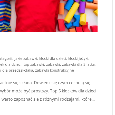
i
ategorii
,
jakie zabawki
,
klocki dla dzieci
,
klocki jeżyki
,
ek dla dzieci
,
top zabawki
,
zabawki
,
zabawki dla 3 latka
,
i dla przedszkolaka
,
zabawki konstrukcyjne
ietnie się składa. Dowiedz się czym cechują się
wybór może być prostszy. Top 5 klocków dla dzieci
 warto zapoznać się z różnymi rodzajami, które...