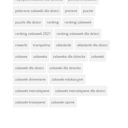
polecane zabawki dla dzieci
prezent
puzzle
puzzle dla dzieci
ranking
ranking zabawek
ranking zabawek 2021
ranking zabawek dla dzieci
rowerki
trampolina
układanki
układanki dla dzieci
zabawa
zabawka
zabawka dla dziecka
zabawki
zabawki dla dzieci
zabawki dla dziecka
zabawki drewniane
zabawki edukacyjne
zabawki interaktywne
zabawki interaktywne dla dzieci
zabawki kreatywne
zabawki opinie