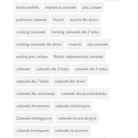
klocki wafelki
najlepsze zabawki
plac zabaw
polecane zabawki
Puzzle
puzzle dla dzieci
ranking zabawek
ranking zabawek dla 2 latka
ranking zabawek dla dzieci
rowerki
top zabawki
wodny plac zabaw
Wybór odpowiedniej zabawki
zabawki
zabawki dla 3 latka
zabawki dla 5 latka
zabawki dla 7 latka
zabawki dla dzieci
zabawki dla niemowląt
zabawki dla przedszkolaka
zabawki drewniane
zabawki edukacyjne
Zabawki ekologiczne
zabawki konstrukcyjne
zabawki kreatywne
zabawki na prezent