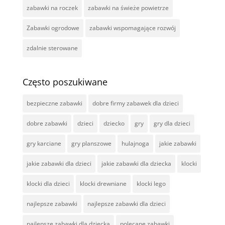
zabawki na roczek
zabawki na świeże powietrze
Zabawki ogrodowe
zabawki wspomagające rozwój
zdalnie sterowane
Często poszukiwane
bezpieczne zabawki
dobre firmy zabawek dla dzieci
dobre zabawki
dzieci
dziecko
gry
gry dla dzieci
gry karciane
gry planszowe
hulajnoga
jakie zabawki
jakie zabawki dla dzieci
jakie zabawki dla dziecka
klocki
klocki dla dzieci
klocki drewniane
klocki lego
najlepsze zabawki
najlepsze zabawki dla dzieci
najlepsze zabawki dla dziecka
polecane zabawki