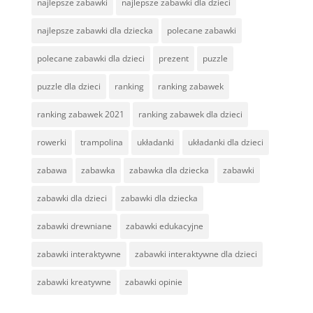
najlepsze zabawki
najlepsze zabawki dla dzieci
najlepsze zabawki dla dziecka
polecane zabawki
polecane zabawki dla dzieci
prezent
puzzle
puzzle dla dzieci
ranking
ranking zabawek
ranking zabawek 2021
ranking zabawek dla dzieci
rowerki
trampolina
układanki
układanki dla dzieci
zabawa
zabawka
zabawka dla dziecka
zabawki
zabawki dla dzieci
zabawki dla dziecka
zabawki drewniane
zabawki edukacyjne
zabawki interaktywne
zabawki interaktywne dla dzieci
zabawki kreatywne
zabawki opinie