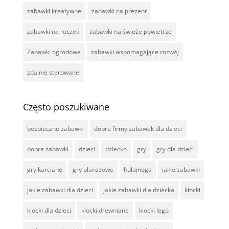
zabawki kreatywne
zabawki na prezent
zabawki na roczek
zabawki na świeże powietrze
Zabawki ogrodowe
zabawki wspomagające rozwój
zdalnie sterowane
Często poszukiwane
bezpieczne zabawki
dobre firmy zabawek dla dzieci
dobre zabawki
dzieci
dziecko
gry
gry dla dzieci
gry karciane
gry planszowe
hulajnoga
jakie zabawki
jakie zabawki dla dzieci
jakie zabawki dla dziecka
klocki
klocki dla dzieci
klocki drewniane
klocki lego