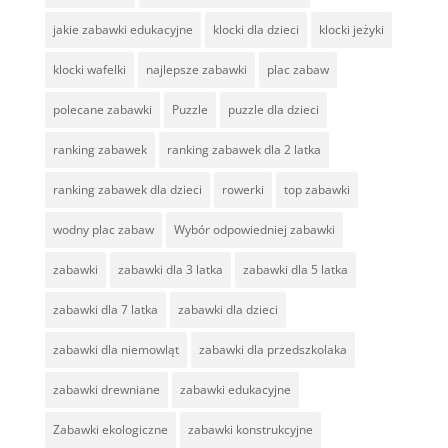
jakie zabawki edukacyjne
klocki dla dzieci
klocki jeżyki
klocki wafelki
najlepsze zabawki
plac zabaw
polecane zabawki
Puzzle
puzzle dla dzieci
ranking zabawek
ranking zabawek dla 2 latka
ranking zabawek dla dzieci
rowerki
top zabawki
wodny plac zabaw
Wybór odpowiedniej zabawki
zabawki
zabawki dla 3 latka
zabawki dla 5 latka
zabawki dla 7 latka
zabawki dla dzieci
zabawki dla niemowląt
zabawki dla przedszkolaka
zabawki drewniane
zabawki edukacyjne
Zabawki ekologiczne
zabawki konstrukcyjne