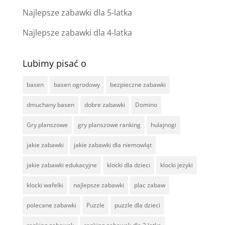
Najlepsze zabawki dla 5-latka
Najlepsze zabawki dla 4-latka
Lubimy pisać o
basen
basen ogrodowy
bezpieczne zabawki
dmuchany basen
dobre zabawki
Domino
Gry planszowe
gry planszowe ranking
hulajnogi
jakie zabawki
jakie zabawki dla niemowląt
jakie zabawki edukacyjne
klocki dla dzieci
klocki jeżyki
klocki wafelki
najlepsze zabawki
plac zabaw
polecane zabawki
Puzzle
puzzle dla dzieci