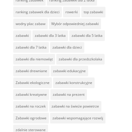
ranking zabawek
ranking zabawek dla 2 latka
ranking zabawek dla dzieci
rowerki
top zabawki
wodny plac zabaw
Wybór odpowiedniej zabawki
zabawki
zabawki dla 3 latka
zabawki dla 5 latka
zabawki dla 7 latka
zabawki dla dzieci
zabawki dla niemowląt
zabawki dla przedszkolaka
zabawki drewniane
zabawki edukacyjne
Zabawki ekologiczne
zabawki konstrukcyjne
zabawki kreatywne
zabawki na prezent
zabawki na roczek
zabawki na świeże powietrze
Zabawki ogrodowe
zabawki wspomagające rozwój
zdalnie sterowane