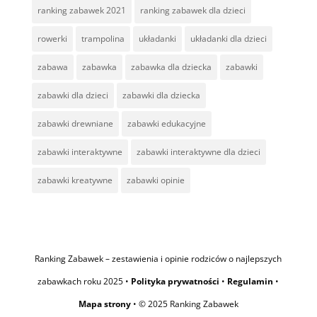
ranking zabawek 2021
ranking zabawek dla dzieci
rowerki
trampolina
układanki
układanki dla dzieci
zabawa
zabawka
zabawka dla dziecka
zabawki
zabawki dla dzieci
zabawki dla dziecka
zabawki drewniane
zabawki edukacyjne
zabawki interaktywne
zabawki interaktywne dla dzieci
zabawki kreatywne
zabawki opinie
Ranking Zabawek – zestawienia i opinie rodziców o najlepszych
zabawkach roku 2025 •
Polityka prywatności
•
Regulamin
•
Mapa strony
• © 2025 Ranking Zabawek