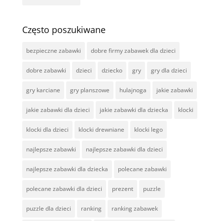
Często poszukiwane
bezpieczne zabawki
dobre firmy zabawek dla dzieci
dobre zabawki
dzieci
dziecko
gry
gry dla dzieci
gry karciane
gry planszowe
hulajnoga
jakie zabawki
jakie zabawki dla dzieci
jakie zabawki dla dziecka
klocki
klocki dla dzieci
klocki drewniane
klocki lego
najlepsze zabawki
najlepsze zabawki dla dzieci
najlepsze zabawki dla dziecka
polecane zabawki
polecane zabawki dla dzieci
prezent
puzzle
puzzle dla dzieci
ranking
ranking zabawek