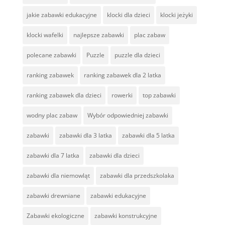
jakie zabawki edukacyjne
klocki dla dzieci
klocki jeżyki
klocki wafelki
najlepsze zabawki
plac zabaw
polecane zabawki
Puzzle
puzzle dla dzieci
ranking zabawek
ranking zabawek dla 2 latka
ranking zabawek dla dzieci
rowerki
top zabawki
wodny plac zabaw
Wybór odpowiedniej zabawki
zabawki
zabawki dla 3 latka
zabawki dla 5 latka
zabawki dla 7 latka
zabawki dla dzieci
zabawki dla niemowląt
zabawki dla przedszkolaka
zabawki drewniane
zabawki edukacyjne
Zabawki ekologiczne
zabawki konstrukcyjne