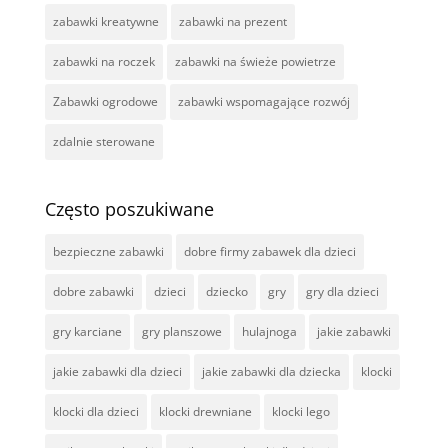
zabawki kreatywne
zabawki na prezent
zabawki na roczek
zabawki na świeże powietrze
Zabawki ogrodowe
zabawki wspomagające rozwój
zdalnie sterowane
Często poszukiwane
bezpieczne zabawki
dobre firmy zabawek dla dzieci
dobre zabawki
dzieci
dziecko
gry
gry dla dzieci
gry karciane
gry planszowe
hulajnoga
jakie zabawki
jakie zabawki dla dzieci
jakie zabawki dla dziecka
klocki
klocki dla dzieci
klocki drewniane
klocki lego