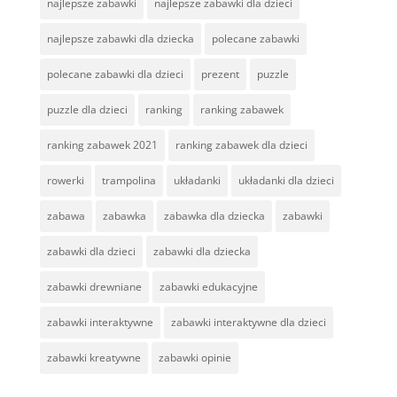
najlepsze zabawki
najlepsze zabawki dla dzieci
najlepsze zabawki dla dziecka
polecane zabawki
polecane zabawki dla dzieci
prezent
puzzle
puzzle dla dzieci
ranking
ranking zabawek
ranking zabawek 2021
ranking zabawek dla dzieci
rowerki
trampolina
układanki
układanki dla dzieci
zabawa
zabawka
zabawka dla dziecka
zabawki
zabawki dla dzieci
zabawki dla dziecka
zabawki drewniane
zabawki edukacyjne
zabawki interaktywne
zabawki interaktywne dla dzieci
zabawki kreatywne
zabawki opinie