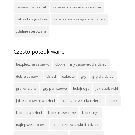
zabawki na roczek
zabawki na świeże powietrze
Zabawki ogrodowe
zabawki wspomagające rozwój
zdalnie sterowane
Często poszukiwane
bezpieczne zabawki
dobre firmy zabawek dla dzieci
dobre zabawki
dzieci
dziecko
gry
gry dla dzieci
gry karciane
gry planszowe
hulajnoga
jakie zabawki
jakie zabawki dla dzieci
jakie zabawki dla dziecka
klocki
klocki dla dzieci
klocki drewniane
klocki lego
najlepsze zabawki
najlepsze zabawki dla dzieci