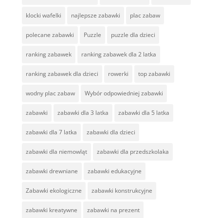
klocki wafelki
najlepsze zabawki
plac zabaw
polecane zabawki
Puzzle
puzzle dla dzieci
ranking zabawek
ranking zabawek dla 2 latka
ranking zabawek dla dzieci
rowerki
top zabawki
wodny plac zabaw
Wybór odpowiedniej zabawki
zabawki
zabawki dla 3 latka
zabawki dla 5 latka
zabawki dla 7 latka
zabawki dla dzieci
zabawki dla niemowląt
zabawki dla przedszkolaka
zabawki drewniane
zabawki edukacyjne
Zabawki ekologiczne
zabawki konstrukcyjne
zabawki kreatywne
zabawki na prezent