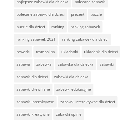
najlepsze zabawki dla dziecka
polecane zabawki
polecane zabawki dla dzieci
prezent
puzzle
puzzle dla dzieci
ranking
ranking zabawek
ranking zabawek 2021
ranking zabawek dla dzieci
rowerki
trampolina
układanki
układanki dla dzieci
zabawa
zabawka
zabawka dla dziecka
zabawki
zabawki dla dzieci
zabawki dla dziecka
zabawki drewniane
zabawki edukacyjne
zabawki interaktywne
zabawki interaktywne dla dzieci
zabawki kreatywne
zabawki opinie