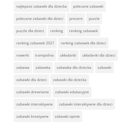
najlepsze zabawki dla dziecka
polecane zabawki
polecane zabawki dla dzieci
prezent
puzzle
puzzle dla dzieci
ranking
ranking zabawek
ranking zabawek 2021
ranking zabawek dla dzieci
rowerki
trampolina
układanki
układanki dla dzieci
zabawa
zabawka
zabawka dla dziecka
zabawki
zabawki dla dzieci
zabawki dla dziecka
zabawki drewniane
zabawki edukacyjne
zabawki interaktywne
zabawki interaktywne dla dzieci
zabawki kreatywne
zabawki opinie