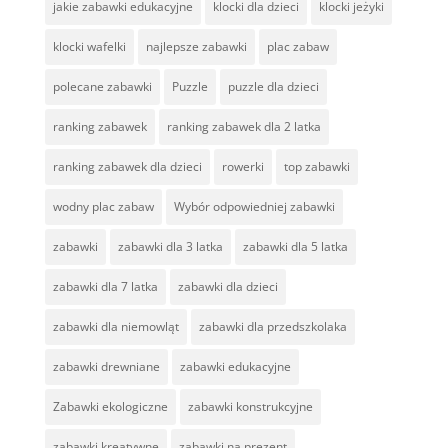
jakie zabawki edukacyjne
klocki dla dzieci
klocki jeżyki
klocki wafelki
najlepsze zabawki
plac zabaw
polecane zabawki
Puzzle
puzzle dla dzieci
ranking zabawek
ranking zabawek dla 2 latka
ranking zabawek dla dzieci
rowerki
top zabawki
wodny plac zabaw
Wybór odpowiedniej zabawki
zabawki
zabawki dla 3 latka
zabawki dla 5 latka
zabawki dla 7 latka
zabawki dla dzieci
zabawki dla niemowląt
zabawki dla przedszkolaka
zabawki drewniane
zabawki edukacyjne
Zabawki ekologiczne
zabawki konstrukcyjne
zabawki kreatywne
zabawki na prezent