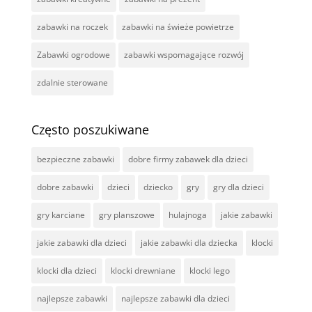
zabawki na roczek
zabawki na świeże powietrze
Zabawki ogrodowe
zabawki wspomagające rozwój
zdalnie sterowane
Często poszukiwane
bezpieczne zabawki
dobre firmy zabawek dla dzieci
dobre zabawki
dzieci
dziecko
gry
gry dla dzieci
gry karciane
gry planszowe
hulajnoga
jakie zabawki
jakie zabawki dla dzieci
jakie zabawki dla dziecka
klocki
klocki dla dzieci
klocki drewniane
klocki lego
najlepsze zabawki
najlepsze zabawki dla dzieci