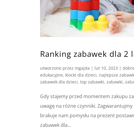
Ranking zabawek dla 2 l
utworzone przez
mgajda
|
lut 10, 2023
|
dobr
edukacyjne
,
klocki dla dzieci
,
najlepsze zabawk
zabawek dla dzieci
,
top zabawki
,
zabawki
,
zaba
Gdy stajemy przed momentem zakupu zaba
uwagę na różne czynniki. Zagwarantujmy d
brakuje nam pomysłu na prezent postawmy
zabawek dla...