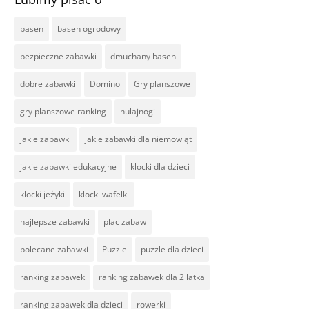
basen
basen ogrodowy
bezpieczne zabawki
dmuchany basen
dobre zabawki
Domino
Gry planszowe
gry planszowe ranking
hulajnogi
jakie zabawki
jakie zabawki dla niemowląt
jakie zabawki edukacyjne
klocki dla dzieci
klocki jeżyki
klocki wafelki
najlepsze zabawki
plac zabaw
polecane zabawki
Puzzle
puzzle dla dzieci
ranking zabawek
ranking zabawek dla 2 latka
ranking zabawek dla dzieci
rowerki