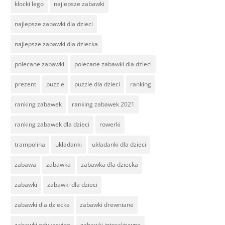
klocki lego
najlepsze zabawki
najlepsze zabawki dla dzieci
najlepsze zabawki dla dziecka
polecane zabawki
polecane zabawki dla dzieci
prezent
puzzle
puzzle dla dzieci
ranking
ranking zabawek
ranking zabawek 2021
ranking zabawek dla dzieci
rowerki
trampolina
układanki
układanki dla dzieci
zabawa
zabawka
zabawka dla dziecka
zabawki
zabawki dla dzieci
zabawki dla dziecka
zabawki drewniane
zabawki edukacyjne
zabawki interaktywne