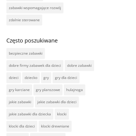
zabawki wspomagające rozwój
zdalnie sterowane
Często poszukiwane
bezpieczne zabawki
dobre firmy zabawek dla dzieci
dobre zabawki
dzieci
dziecko
gry
gry dla dzieci
gry karciane
gry planszowe
hulajnoga
jakie zabawki
jakie zabawki dla dzieci
jakie zabawki dla dziecka
klocki
klocki dla dzieci
klocki drewniane