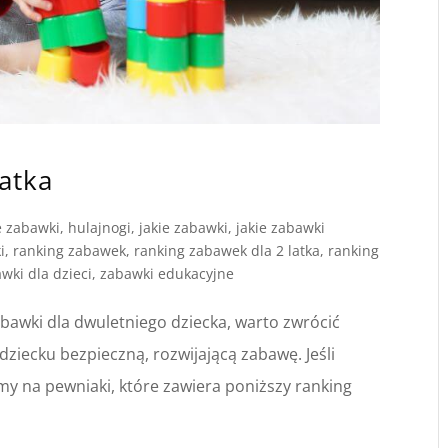
atka
e zabawki
,
hulajnogi
,
jakie zabawki
,
jakie zabawki
i
,
ranking zabawek
,
ranking zabawek dla 2 latka
,
ranking
wki dla dzieci
,
zabawki edukacyjne
wki dla dwuletniego dziecka, warto zwrócić
ziecku bezpieczną, rozwijającą zabawę. Jeśli
 na pewniaki, które zawiera poniższy ranking