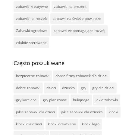
zabawki kreatywne
zabawki na prezent
zabawki na roczek
zabawki na świeże powietrze
Zabawki ogrodowe
zabawki wspomagające rozwój
zdalnie sterowane
Często poszukiwane
bezpieczne zabawki
dobre firmy zabawek dla dzieci
dobre zabawki
dzieci
dziecko
gry
gry dla dzieci
gry karciane
gry planszowe
hulajnoga
jakie zabawki
jakie zabawki dla dzieci
jakie zabawki dla dziecka
klocki
klocki dla dzieci
klocki drewniane
klocki lego