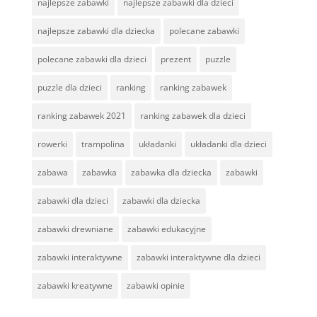
najlepsze zabawki
najlepsze zabawki dla dzieci
najlepsze zabawki dla dziecka
polecane zabawki
polecane zabawki dla dzieci
prezent
puzzle
puzzle dla dzieci
ranking
ranking zabawek
ranking zabawek 2021
ranking zabawek dla dzieci
rowerki
trampolina
układanki
układanki dla dzieci
zabawa
zabawka
zabawka dla dziecka
zabawki
zabawki dla dzieci
zabawki dla dziecka
zabawki drewniane
zabawki edukacyjne
zabawki interaktywne
zabawki interaktywne dla dzieci
zabawki kreatywne
zabawki opinie