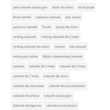
jakie zabawki edukacyjne
klocki dla dzieci
klocki jeżyki
klocki wafelki
najlepsze zabawki
plac zabaw
polecane zabawki
Puzzle
puzzle dla dzieci
ranking zabawek
ranking zabawek dla 2 latka
ranking zabawek dla dzieci
rowerki
top zabawki
wodny plac zabaw
Wybór odpowiedniej zabawki
zabawki
zabawki dla 3 latka
zabawki dla 5 latka
zabawki dla 7 latka
zabawki dla dzieci
zabawki dla niemowląt
zabawki dla przedszkolaka
zabawki drewniane
zabawki edukacyjne
Zabawki ekologiczne
zabawki konstrukcyjne