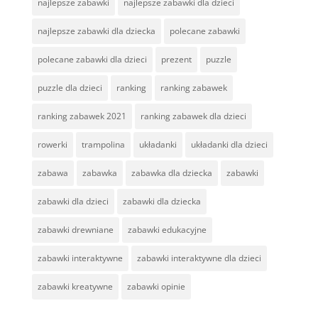
najlepsze zabawki
najlepsze zabawki dla dzieci
najlepsze zabawki dla dziecka
polecane zabawki
polecane zabawki dla dzieci
prezent
puzzle
puzzle dla dzieci
ranking
ranking zabawek
ranking zabawek 2021
ranking zabawek dla dzieci
rowerki
trampolina
układanki
układanki dla dzieci
zabawa
zabawka
zabawka dla dziecka
zabawki
zabawki dla dzieci
zabawki dla dziecka
zabawki drewniane
zabawki edukacyjne
zabawki interaktywne
zabawki interaktywne dla dzieci
zabawki kreatywne
zabawki opinie