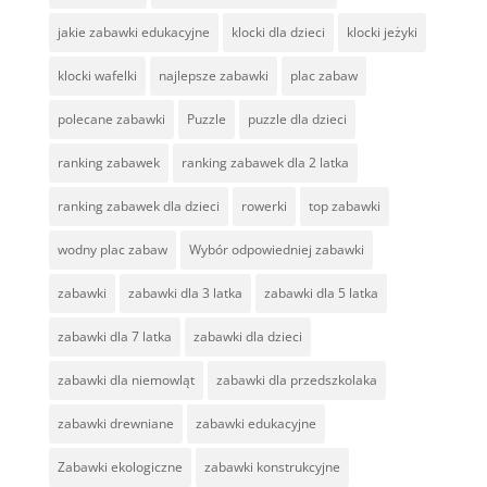
jakie zabawki edukacyjne
klocki dla dzieci
klocki jeżyki
klocki wafelki
najlepsze zabawki
plac zabaw
polecane zabawki
Puzzle
puzzle dla dzieci
ranking zabawek
ranking zabawek dla 2 latka
ranking zabawek dla dzieci
rowerki
top zabawki
wodny plac zabaw
Wybór odpowiedniej zabawki
zabawki
zabawki dla 3 latka
zabawki dla 5 latka
zabawki dla 7 latka
zabawki dla dzieci
zabawki dla niemowląt
zabawki dla przedszkolaka
zabawki drewniane
zabawki edukacyjne
Zabawki ekologiczne
zabawki konstrukcyjne