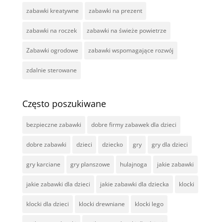
zabawki kreatywne
zabawki na prezent
zabawki na roczek
zabawki na świeże powietrze
Zabawki ogrodowe
zabawki wspomagające rozwój
zdalnie sterowane
Często poszukiwane
bezpieczne zabawki
dobre firmy zabawek dla dzieci
dobre zabawki
dzieci
dziecko
gry
gry dla dzieci
gry karciane
gry planszowe
hulajnoga
jakie zabawki
jakie zabawki dla dzieci
jakie zabawki dla dziecka
klocki
klocki dla dzieci
klocki drewniane
klocki lego