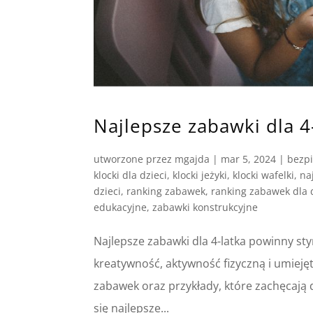
Najlepsze zabawki dla 4
utworzone przez
mgajda
|
mar 5, 2024
|
bezp
klocki dla dzieci
,
klocki jeżyki
,
klocki wafelki
,
na
dzieci
,
ranking zabawek
,
ranking zabawek dla 
edukacyjne
,
zabawki konstrukcyjne
Najlepsze zabawki dla 4-latka powinny s
kreatywność, aktywność fizyczną i umieję
zabawek oraz przykłady, które zachęcają
się najlepsze...