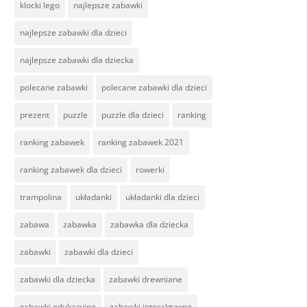
klocki lego
najlepsze zabawki
najlepsze zabawki dla dzieci
najlepsze zabawki dla dziecka
polecane zabawki
polecane zabawki dla dzieci
prezent
puzzle
puzzle dla dzieci
ranking
ranking zabawek
ranking zabawek 2021
ranking zabawek dla dzieci
rowerki
trampolina
układanki
układanki dla dzieci
zabawa
zabawka
zabawka dla dziecka
zabawki
zabawki dla dzieci
zabawki dla dziecka
zabawki drewniane
zabawki edukacyjne
zabawki interaktywne