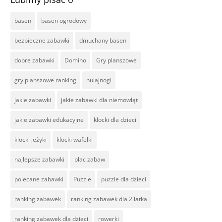
basen
basen ogrodowy
bezpieczne zabawki
dmuchany basen
dobre zabawki
Domino
Gry planszowe
gry planszowe ranking
hulajnogi
jakie zabawki
jakie zabawki dla niemowląt
jakie zabawki edukacyjne
klocki dla dzieci
klocki jeżyki
klocki wafelki
najlepsze zabawki
plac zabaw
polecane zabawki
Puzzle
puzzle dla dzieci
ranking zabawek
ranking zabawek dla 2 latka
ranking zabawek dla dzieci
rowerki