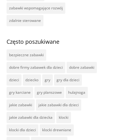
zabawki wspomagające rozwój
zdalnie sterowane
Często poszukiwane
bezpieczne zabawki
dobre firmy zabawek dla dzieci
dobre zabawki
dzieci
dziecko
gry
gry dla dzieci
gry karciane
gry planszowe
hulajnoga
jakie zabawki
jakie zabawki dla dzieci
jakie zabawki dla dziecka
klocki
klocki dla dzieci
klocki drewniane