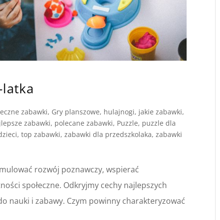
-latka
ieczne zabawki
,
Gry planszowe
,
hulajnogi
,
jakie zabawki
,
jlepsze zabawki
,
polecane zabawki
,
Puzzle
,
puzzle dla
dzieci
,
top zabawki
,
zabawki dla przedszkolaka
,
zabawki
tymulować rozwój poznawczy, wspierać
tności społeczne. Odkryjmy cechy najlepszych
 do nauki i zabawy. Czym powinny charakteryzować