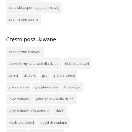
zabawki wspomagające rozwój
zdalnie sterowane
Często poszukiwane
bezpieczne zabawki
dobre firmy zabawek dla dzieci
dobre zabawki
dzieci
dziecko
gry
gry dla dzieci
gry karciane
gry planszowe
hulajnoga
jakie zabawki
jakie zabawki dla dzieci
jakie zabawki dla dziecka
klocki
klocki dla dzieci
klocki drewniane