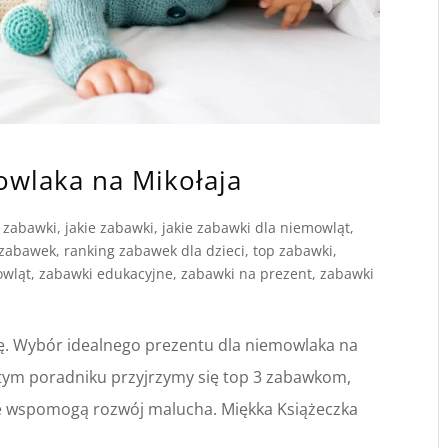
owlaka na Mikołaja
 zabawki
,
jakie zabawki
,
jakie zabawki dla niemowląt
,
 zabawek
,
ranking zabawek dla dzieci
,
top zabawki
,
owląt
,
zabawki edukacyjne
,
zabawki na prezent
,
zabawki
ję. Wybór idealnego prezentu dla niemowlaka na
tym poradniku przyjrzymy się top 3 zabawkom,
kże wspomogą rozwój malucha. Miękka Książeczka