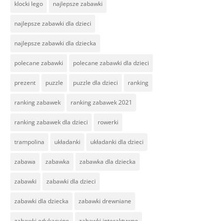
klocki lego
najlepsze zabawki
najlepsze zabawki dla dzieci
najlepsze zabawki dla dziecka
polecane zabawki
polecane zabawki dla dzieci
prezent
puzzle
puzzle dla dzieci
ranking
ranking zabawek
ranking zabawek 2021
ranking zabawek dla dzieci
rowerki
trampolina
układanki
układanki dla dzieci
zabawa
zabawka
zabawka dla dziecka
zabawki
zabawki dla dzieci
zabawki dla dziecka
zabawki drewniane
zabawki edukacyjne
zabawki interaktywne