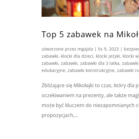
Top 5 zabawek na Mikoł
utworzone przez
mgajda
|
lis 9, 2023
|
bezpie
zabawki
,
klocki dla dzieci
,
klocki jeżyki
,
klocki w
zabawki
,
zabawki
,
zabawki dla 3 latka
,
zabawki 
edukacyjne
,
zabawki konstrukcyjne
,
zabawki n
Zbliżające się Mikołajki to czas, który dla
oczekiwaniem na prezenty, ale także mag
może być kluczem do niezapomnianych chw
propozycjach,...