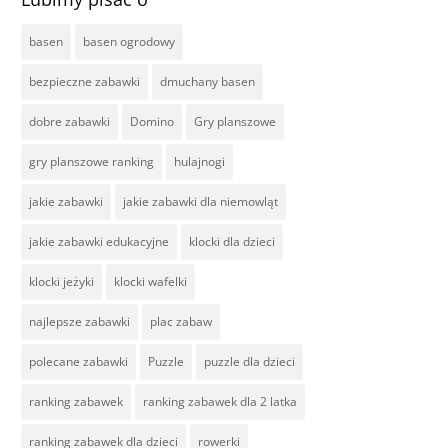
basen
basen ogrodowy
bezpieczne zabawki
dmuchany basen
dobre zabawki
Domino
Gry planszowe
gry planszowe ranking
hulajnogi
jakie zabawki
jakie zabawki dla niemowląt
jakie zabawki edukacyjne
klocki dla dzieci
klocki jeżyki
klocki wafelki
najlepsze zabawki
plac zabaw
polecane zabawki
Puzzle
puzzle dla dzieci
ranking zabawek
ranking zabawek dla 2 latka
ranking zabawek dla dzieci
rowerki