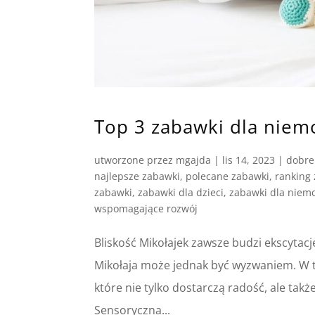
Top 3 zabawki dla niem
utworzone przez
mgajda
|
lis 14, 2023
|
dobre
najlepsze zabawki
,
polecane zabawki
,
ranking
zabawki
,
zabawki dla dzieci
,
zabawki dla niem
wspomagające rozwój
Bliskość Mikołajek zawsze budzi ekscytac
Mikołaja może jednak być wyzwaniem. W 
które nie tylko dostarczą radość, ale ta
Sensoryczna...