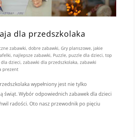
aja dla przedszkolaka
czne zabawki
,
dobre zabawki
,
Gry planszowe
,
jakie
afelki
,
najlepsze zabawki
,
Puzzle
,
puzzle dla dzieci
,
top
dla dzieci
,
zabawki dla przedszkolaka
,
zabawki
a prezent
 przedszkolaka wypełniony jest nie tylko
ią świąt. Wybór odpowiednich zabawek dla dzieci
il radości. Oto nasz przewodnik po pięciu