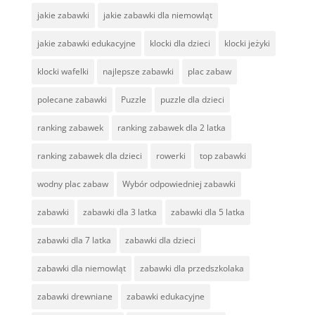
jakie zabawki
jakie zabawki dla niemowląt
jakie zabawki edukacyjne
klocki dla dzieci
klocki jeżyki
klocki wafelki
najlepsze zabawki
plac zabaw
polecane zabawki
Puzzle
puzzle dla dzieci
ranking zabawek
ranking zabawek dla 2 latka
ranking zabawek dla dzieci
rowerki
top zabawki
wodny plac zabaw
Wybór odpowiedniej zabawki
zabawki
zabawki dla 3 latka
zabawki dla 5 latka
zabawki dla 7 latka
zabawki dla dzieci
zabawki dla niemowląt
zabawki dla przedszkolaka
zabawki drewniane
zabawki edukacyjne