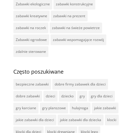
Zabawki ekologiczne
zabawki konstrukcyjne
zabawki kreatywne
zabawki na prezent
zabawki na roczek
zabawki na świeże powietrze
Zabawki ogrodowe
zabawki wspomagające rozwój
zdalnie sterowane
Często poszukiwane
bezpieczne zabawki
dobre firmy zabawek dla dzieci
dobre zabawki
dzieci
dziecko
gry
gry dla dzieci
gry karciane
gry planszowe
hulajnoga
jakie zabawki
jakie zabawki dla dzieci
jakie zabawki dla dziecka
klocki
klocki dla dzieci
klocki drewniane
klocki lego