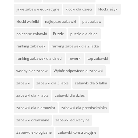
jakie zabawki edukacyjne
klocki dla dzieci
klocki jeżyki
klocki wafelki
najlepsze zabawki
plac zabaw
polecane zabawki
Puzzle
puzzle dla dzieci
ranking zabawek
ranking zabawek dla 2 latka
ranking zabawek dla dzieci
rowerki
top zabawki
wodny plac zabaw
Wybór odpowiedniej zabawki
zabawki
zabawki dla 3 latka
zabawki dla 5 latka
zabawki dla 7 latka
zabawki dla dzieci
zabawki dla niemowląt
zabawki dla przedszkolaka
zabawki drewniane
zabawki edukacyjne
Zabawki ekologiczne
zabawki konstrukcyjne