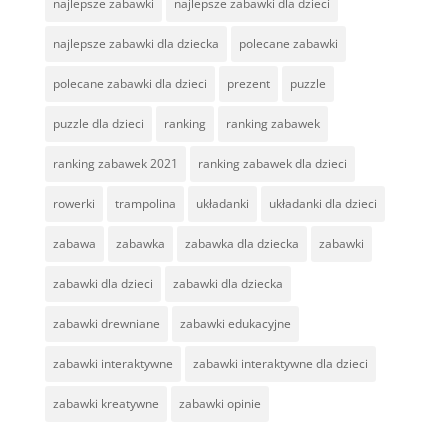
najlepsze zabawki
najlepsze zabawki dla dzieci
najlepsze zabawki dla dziecka
polecane zabawki
polecane zabawki dla dzieci
prezent
puzzle
puzzle dla dzieci
ranking
ranking zabawek
ranking zabawek 2021
ranking zabawek dla dzieci
rowerki
trampolina
układanki
układanki dla dzieci
zabawa
zabawka
zabawka dla dziecka
zabawki
zabawki dla dzieci
zabawki dla dziecka
zabawki drewniane
zabawki edukacyjne
zabawki interaktywne
zabawki interaktywne dla dzieci
zabawki kreatywne
zabawki opinie