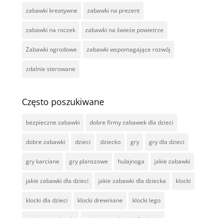
zabawki kreatywne
zabawki na prezent
zabawki na roczek
zabawki na świeże powietrze
Zabawki ogrodowe
zabawki wspomagające rozwój
zdalnie sterowane
Często poszukiwane
bezpieczne zabawki
dobre firmy zabawek dla dzieci
dobre zabawki
dzieci
dziecko
gry
gry dla dzieci
gry karciane
gry planszowe
hulajnoga
jakie zabawki
jakie zabawki dla dzieci
jakie zabawki dla dziecka
klocki
klocki dla dzieci
klocki drewniane
klocki lego