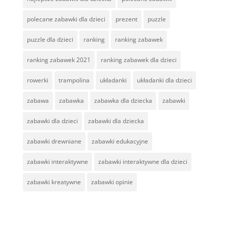
polecane zabawki dla dzieci
prezent
puzzle
puzzle dla dzieci
ranking
ranking zabawek
ranking zabawek 2021
ranking zabawek dla dzieci
rowerki
trampolina
układanki
układanki dla dzieci
zabawa
zabawka
zabawka dla dziecka
zabawki
zabawki dla dzieci
zabawki dla dziecka
zabawki drewniane
zabawki edukacyjne
zabawki interaktywne
zabawki interaktywne dla dzieci
zabawki kreatywne
zabawki opinie