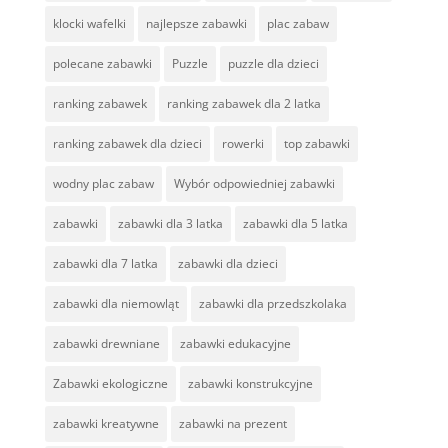
klocki wafelki
najlepsze zabawki
plac zabaw
polecane zabawki
Puzzle
puzzle dla dzieci
ranking zabawek
ranking zabawek dla 2 latka
ranking zabawek dla dzieci
rowerki
top zabawki
wodny plac zabaw
Wybór odpowiedniej zabawki
zabawki
zabawki dla 3 latka
zabawki dla 5 latka
zabawki dla 7 latka
zabawki dla dzieci
zabawki dla niemowląt
zabawki dla przedszkolaka
zabawki drewniane
zabawki edukacyjne
Zabawki ekologiczne
zabawki konstrukcyjne
zabawki kreatywne
zabawki na prezent