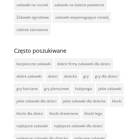
zabawki na roczek
zabawki na świeże powietrze
Zabawki ogrodowe
zabawki wspomagające rozwój
zdalnie sterowane
Często poszukiwane
bezpieczne zabawki
dobre firmy zabawek dla dzieci
dobre zabawki
dzieci
dziecko
gry
gry dla dzieci
gry karciane
gry planszowe
hulajnoga
jakie zabawki
jakie zabawki dla dzieci
jakie zabawki dla dziecka
klocki
klocki dla dzieci
klocki drewniane
klocki lego
najlepsze zabawki
najlepsze zabawki dla dzieci
najlepsze zabawki dla dziecka
polecane zabawki