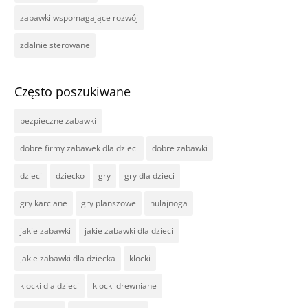
zabawki wspomagające rozwój
zdalnie sterowane
Często poszukiwane
bezpieczne zabawki
dobre firmy zabawek dla dzieci
dobre zabawki
dzieci
dziecko
gry
gry dla dzieci
gry karciane
gry planszowe
hulajnoga
jakie zabawki
jakie zabawki dla dzieci
jakie zabawki dla dziecka
klocki
klocki dla dzieci
klocki drewniane