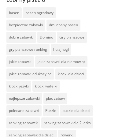
basen
basen ogrodowy
bezpieczne zabawki
dmuchany basen
dobre zabawki
Domino
Gry planszowe
gry planszowe ranking
hulajnogi
jakie zabawki
jakie zabawki dla niemowląt
jakie zabawki edukacyjne
klocki dla dzieci
klocki jeżyki
klocki wafelki
najlepsze zabawki
plac zabaw
polecane zabawki
Puzzle
puzzle dla dzieci
ranking zabawek
ranking zabawek dla 2 latka
ranking zabawek dla dzieci
rowerki