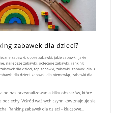
king zabawek dla dzieci?
ieczne zabawki
,
dobre zabawki
,
jakie zabawki
,
jakie
jne
,
najlepsze zabawki
,
polecane zabawki
,
ranking
 zabawek dla dzieci
,
top zabawki
,
zabawki
,
zabawki dla 3
zabawki dla dzieci
,
zabawki dla niemowląt
,
zabawki dla
a od nas przeanalizowania kilku obszarów, które
a pociechy. Wśród ważnych czynników znajduje się
ha. Ranking zabawek dla dzieci – kluczowe...