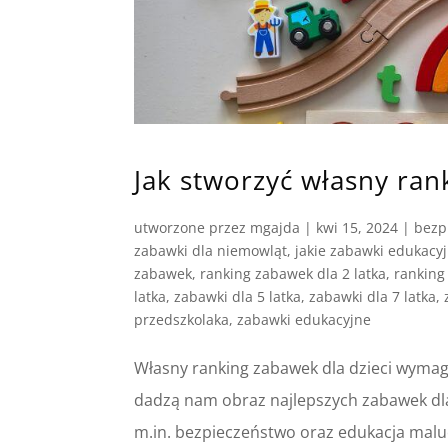
Jak stworzyć własny ran
utworzone przez
mgajda
|
kwi 15, 2024
|
bezp
zabawki dla niemowląt
,
jakie zabawki edukacy
zabawek
,
ranking zabawek dla 2 latka
,
ranking
latka
,
zabawki dla 5 latka
,
zabawki dla 7 latka
,
przedszkolaka
,
zabawki edukacyjne
Własny ranking zabawek dla dzieci wymag
dadzą nam obraz najlepszych zabawek dl
m.in. bezpieczeństwo oraz edukacja maluc