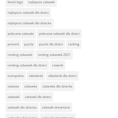
klocki lego
najlepsze zabawki
najlepsze zabawki dla dzieci
najlepsze zabawki dla dziecka
polecane zabawki
polecane zabawki dla dzieci
prezent
puzzle
puzzle dla dzieci
ranking
ranking zabawek
ranking zabawek 2021
ranking zabawek dla dzieci
rowerki
trampolina
układanki
układanki dla dzieci
zabawa
zabawka
zabawka dla dziecka
zabawki
zabawki dla dzieci
zabawki dla dziecka
zabawki drewniane
zabawki edukacyjne
zabawki interaktywne