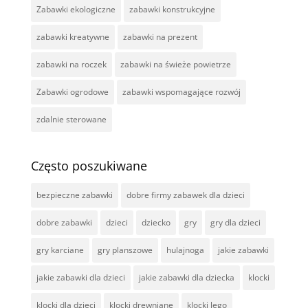
Zabawki ekologiczne
zabawki konstrukcyjne
zabawki kreatywne
zabawki na prezent
zabawki na roczek
zabawki na świeże powietrze
Zabawki ogrodowe
zabawki wspomagające rozwój
zdalnie sterowane
Często poszukiwane
bezpieczne zabawki
dobre firmy zabawek dla dzieci
dobre zabawki
dzieci
dziecko
gry
gry dla dzieci
gry karciane
gry planszowe
hulajnoga
jakie zabawki
jakie zabawki dla dzieci
jakie zabawki dla dziecka
klocki
klocki dla dzieci
klocki drewniane
klocki lego