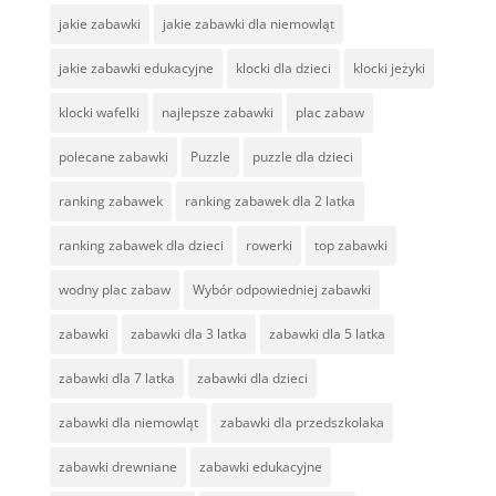
jakie zabawki
jakie zabawki dla niemowląt
jakie zabawki edukacyjne
klocki dla dzieci
klocki jeżyki
klocki wafelki
najlepsze zabawki
plac zabaw
polecane zabawki
Puzzle
puzzle dla dzieci
ranking zabawek
ranking zabawek dla 2 latka
ranking zabawek dla dzieci
rowerki
top zabawki
wodny plac zabaw
Wybór odpowiedniej zabawki
zabawki
zabawki dla 3 latka
zabawki dla 5 latka
zabawki dla 7 latka
zabawki dla dzieci
zabawki dla niemowląt
zabawki dla przedszkolaka
zabawki drewniane
zabawki edukacyjne