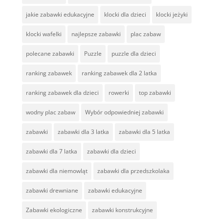
jakie zabawki edukacyjne
klocki dla dzieci
klocki jeżyki
klocki wafelki
najlepsze zabawki
plac zabaw
polecane zabawki
Puzzle
puzzle dla dzieci
ranking zabawek
ranking zabawek dla 2 latka
ranking zabawek dla dzieci
rowerki
top zabawki
wodny plac zabaw
Wybór odpowiedniej zabawki
zabawki
zabawki dla 3 latka
zabawki dla 5 latka
zabawki dla 7 latka
zabawki dla dzieci
zabawki dla niemowląt
zabawki dla przedszkolaka
zabawki drewniane
zabawki edukacyjne
Zabawki ekologiczne
zabawki konstrukcyjne