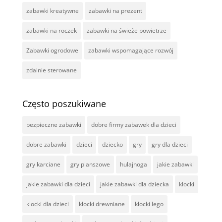
zabawki kreatywne
zabawki na prezent
zabawki na roczek
zabawki na świeże powietrze
Zabawki ogrodowe
zabawki wspomagające rozwój
zdalnie sterowane
Często poszukiwane
bezpieczne zabawki
dobre firmy zabawek dla dzieci
dobre zabawki
dzieci
dziecko
gry
gry dla dzieci
gry karciane
gry planszowe
hulajnoga
jakie zabawki
jakie zabawki dla dzieci
jakie zabawki dla dziecka
klocki
klocki dla dzieci
klocki drewniane
klocki lego