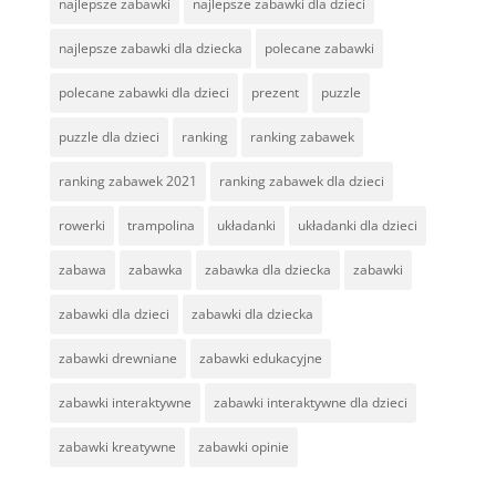
najlepsze zabawki
najlepsze zabawki dla dzieci
najlepsze zabawki dla dziecka
polecane zabawki
polecane zabawki dla dzieci
prezent
puzzle
puzzle dla dzieci
ranking
ranking zabawek
ranking zabawek 2021
ranking zabawek dla dzieci
rowerki
trampolina
układanki
układanki dla dzieci
zabawa
zabawka
zabawka dla dziecka
zabawki
zabawki dla dzieci
zabawki dla dziecka
zabawki drewniane
zabawki edukacyjne
zabawki interaktywne
zabawki interaktywne dla dzieci
zabawki kreatywne
zabawki opinie