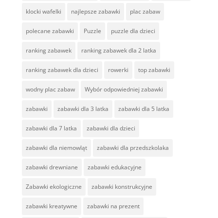
klocki wafelki
najlepsze zabawki
plac zabaw
polecane zabawki
Puzzle
puzzle dla dzieci
ranking zabawek
ranking zabawek dla 2 latka
ranking zabawek dla dzieci
rowerki
top zabawki
wodny plac zabaw
Wybór odpowiedniej zabawki
zabawki
zabawki dla 3 latka
zabawki dla 5 latka
zabawki dla 7 latka
zabawki dla dzieci
zabawki dla niemowląt
zabawki dla przedszkolaka
zabawki drewniane
zabawki edukacyjne
Zabawki ekologiczne
zabawki konstrukcyjne
zabawki kreatywne
zabawki na prezent