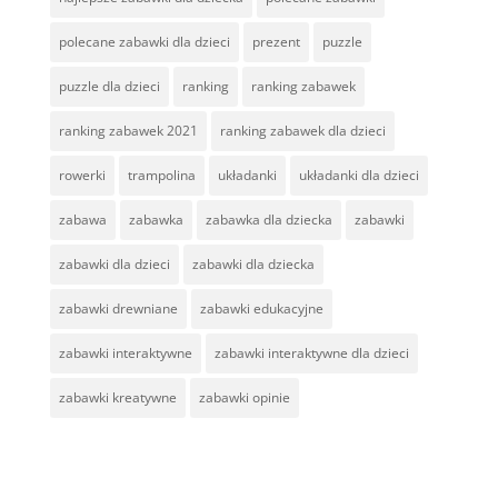
polecane zabawki dla dzieci
prezent
puzzle
puzzle dla dzieci
ranking
ranking zabawek
ranking zabawek 2021
ranking zabawek dla dzieci
rowerki
trampolina
układanki
układanki dla dzieci
zabawa
zabawka
zabawka dla dziecka
zabawki
zabawki dla dzieci
zabawki dla dziecka
zabawki drewniane
zabawki edukacyjne
zabawki interaktywne
zabawki interaktywne dla dzieci
zabawki kreatywne
zabawki opinie