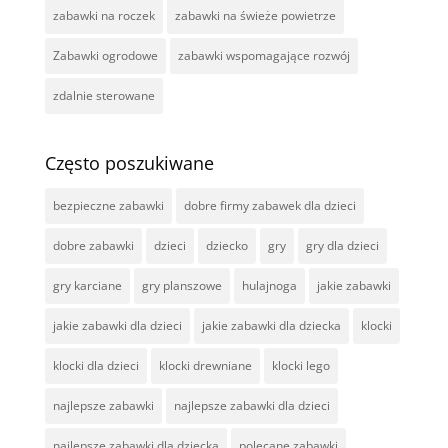
zabawki na roczek
zabawki na świeże powietrze
Zabawki ogrodowe
zabawki wspomagające rozwój
zdalnie sterowane
Często poszukiwane
bezpieczne zabawki
dobre firmy zabawek dla dzieci
dobre zabawki
dzieci
dziecko
gry
gry dla dzieci
gry karciane
gry planszowe
hulajnoga
jakie zabawki
jakie zabawki dla dzieci
jakie zabawki dla dziecka
klocki
klocki dla dzieci
klocki drewniane
klocki lego
najlepsze zabawki
najlepsze zabawki dla dzieci
najlepsze zabawki dla dziecka
polecane zabawki