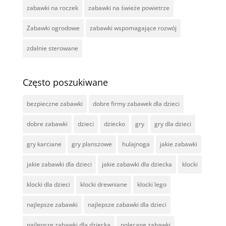
zabawki na roczek
zabawki na świeże powietrze
Zabawki ogrodowe
zabawki wspomagające rozwój
zdalnie sterowane
Często poszukiwane
bezpieczne zabawki
dobre firmy zabawek dla dzieci
dobre zabawki
dzieci
dziecko
gry
gry dla dzieci
gry karciane
gry planszowe
hulajnoga
jakie zabawki
jakie zabawki dla dzieci
jakie zabawki dla dziecka
klocki
klocki dla dzieci
klocki drewniane
klocki lego
najlepsze zabawki
najlepsze zabawki dla dzieci
najlepsze zabawki dla dziecka
polecane zabawki