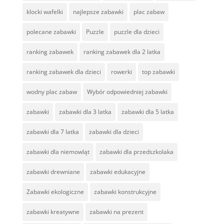
klocki wafelki
najlepsze zabawki
plac zabaw
polecane zabawki
Puzzle
puzzle dla dzieci
ranking zabawek
ranking zabawek dla 2 latka
ranking zabawek dla dzieci
rowerki
top zabawki
wodny plac zabaw
Wybór odpowiedniej zabawki
zabawki
zabawki dla 3 latka
zabawki dla 5 latka
zabawki dla 7 latka
zabawki dla dzieci
zabawki dla niemowląt
zabawki dla przedszkolaka
zabawki drewniane
zabawki edukacyjne
Zabawki ekologiczne
zabawki konstrukcyjne
zabawki kreatywne
zabawki na prezent