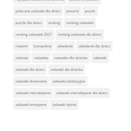
polecane zabawki dla dzieci
prezent
puzzle
puzzle dla dzieci
ranking
ranking zabawek
ranking zabawek 2021
ranking zabawek dla dzieci
rowerki
trampolina
układanki
układanki dla dzieci
zabawa
zabawka
zabawka dla dziecka
zabawki
zabawki dla dzieci
zabawki dla dziecka
zabawki drewniane
zabawki edukacyjne
zabawki interaktywne
zabawki interaktywne dla dzieci
zabawki kreatywne
zabawki opinie