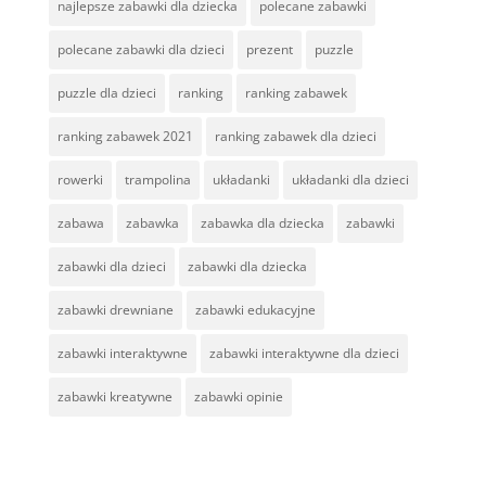
najlepsze zabawki dla dziecka
polecane zabawki
polecane zabawki dla dzieci
prezent
puzzle
puzzle dla dzieci
ranking
ranking zabawek
ranking zabawek 2021
ranking zabawek dla dzieci
rowerki
trampolina
układanki
układanki dla dzieci
zabawa
zabawka
zabawka dla dziecka
zabawki
zabawki dla dzieci
zabawki dla dziecka
zabawki drewniane
zabawki edukacyjne
zabawki interaktywne
zabawki interaktywne dla dzieci
zabawki kreatywne
zabawki opinie