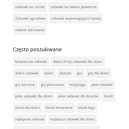
zabawki na roczek
zabawki na świeże powietrze
Zabawki ogrodowe
zabawki wspomagające rozwój
zdalnie sterowane
Często poszukiwane
bezpieczne zabawki
dobre firmy zabawek dla dzieci
dobre zabawki
dzieci
dziecko
gry
gry dla dzieci
gry karciane
gry planszowe
hulajnoga
jakie zabawki
jakie zabawki dla dzieci
jakie zabawki dla dziecka
klocki
klocki dla dzieci
klocki drewniane
klocki lego
najlepsze zabawki
najlepsze zabawki dla dzieci