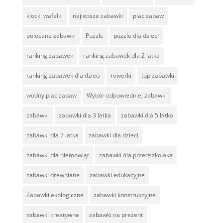
klocki wafelki
najlepsze zabawki
plac zabaw
polecane zabawki
Puzzle
puzzle dla dzieci
ranking zabawek
ranking zabawek dla 2 latka
ranking zabawek dla dzieci
rowerki
top zabawki
wodny plac zabaw
Wybór odpowiedniej zabawki
zabawki
zabawki dla 3 latka
zabawki dla 5 latka
zabawki dla 7 latka
zabawki dla dzieci
zabawki dla niemowląt
zabawki dla przedszkolaka
zabawki drewniane
zabawki edukacyjne
Zabawki ekologiczne
zabawki konstrukcyjne
zabawki kreatywne
zabawki na prezent