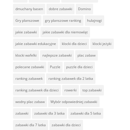
dmuchany basen
dobre zabawki
Domino
Gry planszowe
gry planszowe ranking
hulajnogi
jakie zabawki
jakie zabawki dla niemowląt
jakie zabawki edukacyjne
klocki dla dzieci
klocki jeżyki
klocki wafelki
najlepsze zabawki
plac zabaw
polecane zabawki
Puzzle
puzzle dla dzieci
ranking zabawek
ranking zabawek dla 2 latka
ranking zabawek dla dzieci
rowerki
top zabawki
wodny plac zabaw
Wybór odpowiedniej zabawki
zabawki
zabawki dla 3 latka
zabawki dla 5 latka
zabawki dla 7 latka
zabawki dla dzieci