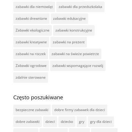
zabawki dla niemowląt
zabawki dla przedszkolaka
zabawki drewniane
zabawki edukacyjne
Zabawki ekologiczne
zabawki konstrukcyjne
zabawki kreatywne
zabawki na prezent
zabawki na roczek
zabawki na świeże powietrze
Zabawki ogrodowe
zabawki wspomagające rozwój
zdalnie sterowane
Często poszukiwane
bezpieczne zabawki
dobre firmy zabawek dla dzieci
dobre zabawki
dzieci
dziecko
gry
gry dla dzieci