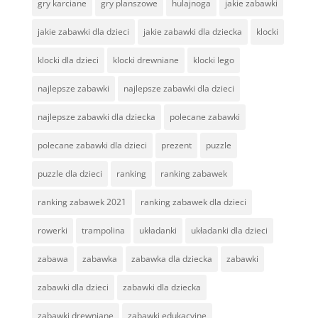
gry karciane
gry planszowe
hulajnoga
jakie zabawki
jakie zabawki dla dzieci
jakie zabawki dla dziecka
klocki
klocki dla dzieci
klocki drewniane
klocki lego
najlepsze zabawki
najlepsze zabawki dla dzieci
najlepsze zabawki dla dziecka
polecane zabawki
polecane zabawki dla dzieci
prezent
puzzle
puzzle dla dzieci
ranking
ranking zabawek
ranking zabawek 2021
ranking zabawek dla dzieci
rowerki
trampolina
układanki
układanki dla dzieci
zabawa
zabawka
zabawka dla dziecka
zabawki
zabawki dla dzieci
zabawki dla dziecka
zabawki drewniane
zabawki edukacyjne