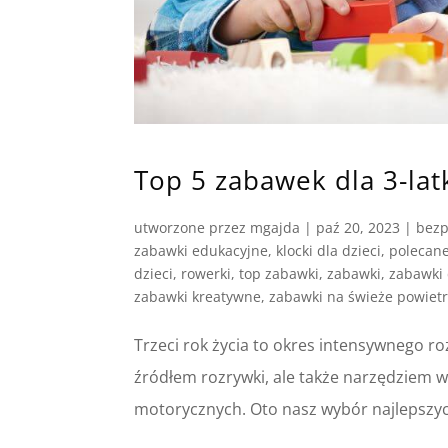
Top 5 zabawek dla 3-lat
utworzone przez
mgajda
|
paź 20, 2023
|
bezp
zabawki edukacyjne
,
klocki dla dzieci
,
polecan
dzieci
,
rowerki
,
top zabawki
,
zabawki
,
zabawki 
zabawki kreatywne
,
zabawki na świeże powiet
Trzeci rok życia to okres intensywnego ro
źródłem rozrywki, ale także narzędziem 
motorycznych. Oto nasz wybór najlepszych 