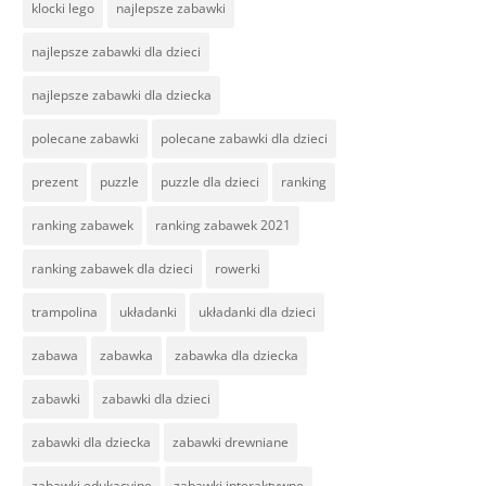
klocki lego
najlepsze zabawki
najlepsze zabawki dla dzieci
najlepsze zabawki dla dziecka
polecane zabawki
polecane zabawki dla dzieci
prezent
puzzle
puzzle dla dzieci
ranking
ranking zabawek
ranking zabawek 2021
ranking zabawek dla dzieci
rowerki
trampolina
układanki
układanki dla dzieci
zabawa
zabawka
zabawka dla dziecka
zabawki
zabawki dla dzieci
zabawki dla dziecka
zabawki drewniane
zabawki edukacyjne
zabawki interaktywne