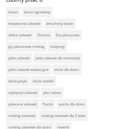
basen
basen ogrodowy
bezpieczne zabawki
dmuchany basen
dobre zabawki
Domino
Gry planszowe
gry planszowe ranking
hulajnogi
jakie zabawki
jakie zabawki dla niemowląt
jakie zabawki edukacyjne
klocki dla dzieci
klocki jeżyki
klocki wafelki
najlepsze zabawki
plac zabaw
polecane zabawki
Puzzle
puzzle dla dzieci
ranking zabawek
ranking zabawek dla 2 latka
ranking zabawek dla dzieci
rowerki