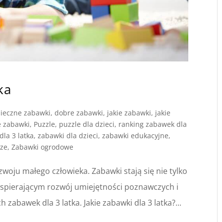
ka
ieczne zabawki
,
dobre zabawki
,
jakie zabawki
,
jakie
e zabawki
,
Puzzle
,
puzzle dla dzieci
,
ranking zabawek dla
dla 3 latka
,
zabawki dla dzieci
,
zabawki edukacyjne
,
rze
,
Zabawki ogrodowe
zwoju małego człowieka. Zabawki stają się nie tylko
wspierającym rozwój umiejętności poznawczych i
zabawek dla 3 latka. Jakie zabawki dla 3 latka?...