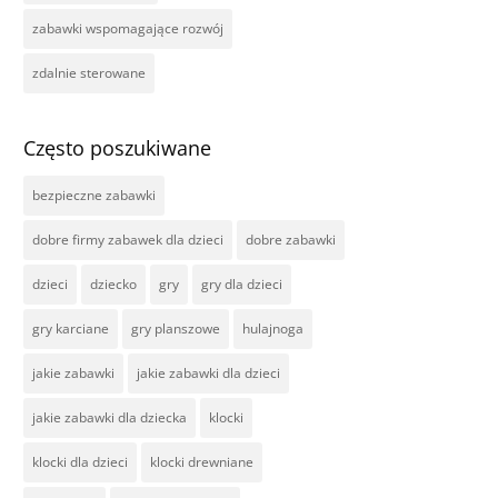
zabawki wspomagające rozwój
zdalnie sterowane
Często poszukiwane
bezpieczne zabawki
dobre firmy zabawek dla dzieci
dobre zabawki
dzieci
dziecko
gry
gry dla dzieci
gry karciane
gry planszowe
hulajnoga
jakie zabawki
jakie zabawki dla dzieci
jakie zabawki dla dziecka
klocki
klocki dla dzieci
klocki drewniane