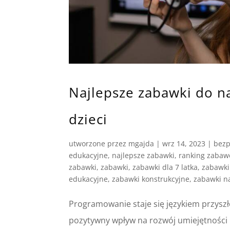
Najlepsze zabawki do n
dzieci
utworzone przez
mgajda
|
wrz 14, 2023
|
bezp
edukacyjne
,
najlepsze zabawki
,
ranking zabaw
zabawki
,
zabawki
,
zabawki dla 7 latka
,
zabawki 
edukacyjne
,
zabawki konstrukcyjne
,
zabawki n
Programowanie staje się językiem przyszł
pozytywny wpływ na rozwój umiejętności l