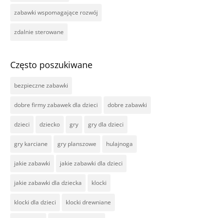
zabawki wspomagające rozwój
zdalnie sterowane
Często poszukiwane
bezpieczne zabawki
dobre firmy zabawek dla dzieci
dobre zabawki
dzieci
dziecko
gry
gry dla dzieci
gry karciane
gry planszowe
hulajnoga
jakie zabawki
jakie zabawki dla dzieci
jakie zabawki dla dziecka
klocki
klocki dla dzieci
klocki drewniane