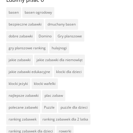
basen
basen ogrodowy
bezpieczne zabawki
dmuchany basen
dobre zabawki
Domino
Gry planszowe
gry planszowe ranking
hulajnogi
jakie zabawki
jakie zabawki dla niemowląt
jakie zabawki edukacyjne
klocki dla dzieci
klocki jeżyki
klocki wafelki
najlepsze zabawki
plac zabaw
polecane zabawki
Puzzle
puzzle dla dzieci
ranking zabawek
ranking zabawek dla 2 latka
ranking zabawek dla dzieci
rowerki