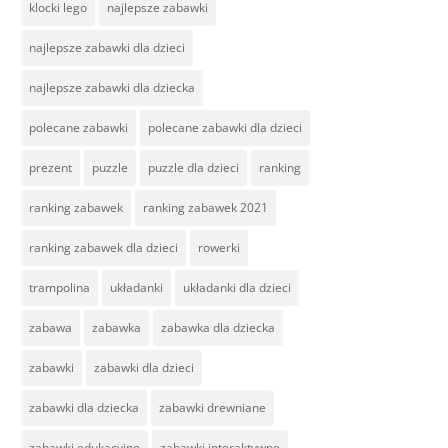
klocki lego
najlepsze zabawki
najlepsze zabawki dla dzieci
najlepsze zabawki dla dziecka
polecane zabawki
polecane zabawki dla dzieci
prezent
puzzle
puzzle dla dzieci
ranking
ranking zabawek
ranking zabawek 2021
ranking zabawek dla dzieci
rowerki
trampolina
układanki
układanki dla dzieci
zabawa
zabawka
zabawka dla dziecka
zabawki
zabawki dla dzieci
zabawki dla dziecka
zabawki drewniane
zabawki edukacyjne
zabawki interaktywne