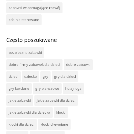
zabawki wspomagające rozwój
zdalnie sterowane
Często poszukiwane
bezpieczne zabawki
dobre firmy zabawek dla dzieci
dobre zabawki
dzieci
dziecko
gry
gry dla dzieci
gry karciane
gry planszowe
hulajnoga
jakie zabawki
jakie zabawki dla dzieci
jakie zabawki dla dziecka
klocki
klocki dla dzieci
klocki drewniane