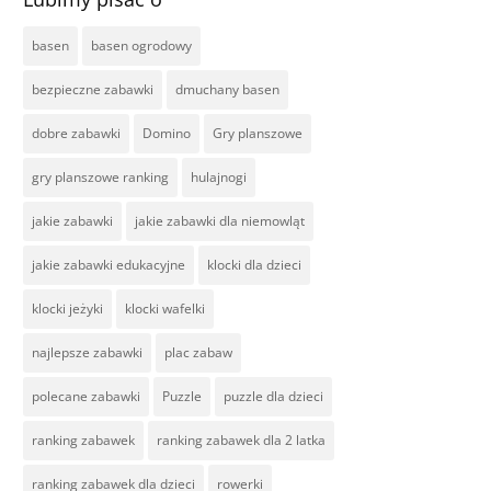
basen
basen ogrodowy
bezpieczne zabawki
dmuchany basen
dobre zabawki
Domino
Gry planszowe
gry planszowe ranking
hulajnogi
jakie zabawki
jakie zabawki dla niemowląt
jakie zabawki edukacyjne
klocki dla dzieci
klocki jeżyki
klocki wafelki
najlepsze zabawki
plac zabaw
polecane zabawki
Puzzle
puzzle dla dzieci
ranking zabawek
ranking zabawek dla 2 latka
ranking zabawek dla dzieci
rowerki