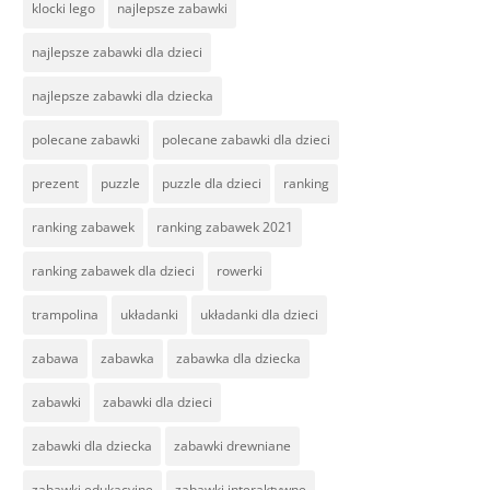
klocki lego
najlepsze zabawki
najlepsze zabawki dla dzieci
najlepsze zabawki dla dziecka
polecane zabawki
polecane zabawki dla dzieci
prezent
puzzle
puzzle dla dzieci
ranking
ranking zabawek
ranking zabawek 2021
ranking zabawek dla dzieci
rowerki
trampolina
układanki
układanki dla dzieci
zabawa
zabawka
zabawka dla dziecka
zabawki
zabawki dla dzieci
zabawki dla dziecka
zabawki drewniane
zabawki edukacyjne
zabawki interaktywne