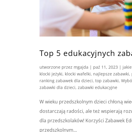
Top 5 edukacyjnych za
utworzone przez
mgajda
|
paź 11, 2023
|
jaki
klocki jeżyki
,
klocki wafelki
,
najlepsze zabawki
,
ranking zabawek dla dzieci
,
top zabawki
,
Wybó
zabawki dla dzieci
,
zabawki edukacyjne
W wieku przedszkolnym dzieci chłoną wie
dostarczają radości, ale też wspierają r
dla przedszkolaków! Korzyści Zabawek E
przedszkolnym...