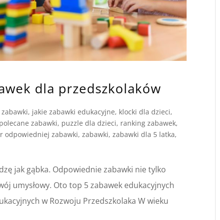
bawek dla przedszkolaków
e zabawki
,
jakie zabawki edukacyjne
,
klocki dla dzieci
,
polecane zabawki
,
puzzle dla dzieci
,
ranking zabawek
,
r odpowiedniej zabawki
,
zabawki
,
zabawki dla 5 latka
,
dzę jak gąbka. Odpowiednie zabawki nie tylko
ozwój umysłowy. Oto top 5 zabawek edukacyjnych
dukacyjnych w Rozwoju Przedszkolaka W wieku