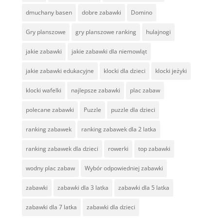
dmuchany basen
dobre zabawki
Domino
Gry planszowe
gry planszowe ranking
hulajnogi
jakie zabawki
jakie zabawki dla niemowląt
jakie zabawki edukacyjne
klocki dla dzieci
klocki jeżyki
klocki wafelki
najlepsze zabawki
plac zabaw
polecane zabawki
Puzzle
puzzle dla dzieci
ranking zabawek
ranking zabawek dla 2 latka
ranking zabawek dla dzieci
rowerki
top zabawki
wodny plac zabaw
Wybór odpowiedniej zabawki
zabawki
zabawki dla 3 latka
zabawki dla 5 latka
zabawki dla 7 latka
zabawki dla dzieci