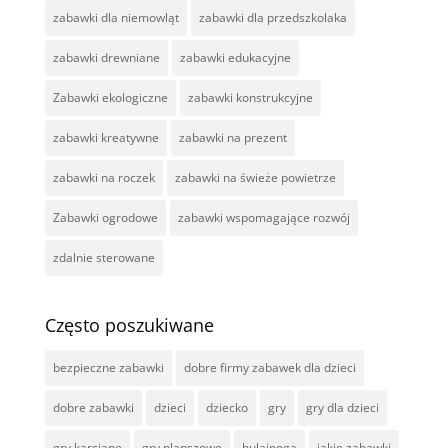
zabawki dla niemowląt
zabawki dla przedszkolaka
zabawki drewniane
zabawki edukacyjne
Zabawki ekologiczne
zabawki konstrukcyjne
zabawki kreatywne
zabawki na prezent
zabawki na roczek
zabawki na świeże powietrze
Zabawki ogrodowe
zabawki wspomagające rozwój
zdalnie sterowane
Często poszukiwane
bezpieczne zabawki
dobre firmy zabawek dla dzieci
dobre zabawki
dzieci
dziecko
gry
gry dla dzieci
gry karciane
gry planszowe
hulajnoga
jakie zabawki