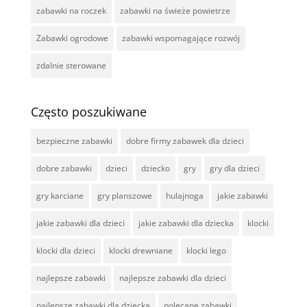
zabawki na roczek
zabawki na świeże powietrze
Zabawki ogrodowe
zabawki wspomagające rozwój
zdalnie sterowane
Często poszukiwane
bezpieczne zabawki
dobre firmy zabawek dla dzieci
dobre zabawki
dzieci
dziecko
gry
gry dla dzieci
gry karciane
gry planszowe
hulajnoga
jakie zabawki
jakie zabawki dla dzieci
jakie zabawki dla dziecka
klocki
klocki dla dzieci
klocki drewniane
klocki lego
najlepsze zabawki
najlepsze zabawki dla dzieci
najlepsze zabawki dla dziecka
polecane zabawki