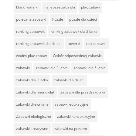
klocki wafelki
najlepsze zabawki
plac zabaw
polecane zabawki
Puzzle
puzzle dla dzieci
ranking zabawek
ranking zabawek dla 2 latka
ranking zabawek dla dzieci
rowerki
top zabawki
wodny plac zabaw
Wybór odpowiedniej zabawki
zabawki
zabawki dla 3 latka
zabawki dla 5 latka
zabawki dla 7 latka
zabawki dla dzieci
zabawki dla niemowląt
zabawki dla przedszkolaka
zabawki drewniane
zabawki edukacyjne
Zabawki ekologiczne
zabawki konstrukcyjne
zabawki kreatywne
zabawki na prezent