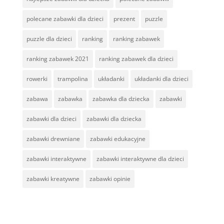
polecane zabawki dla dzieci
prezent
puzzle
puzzle dla dzieci
ranking
ranking zabawek
ranking zabawek 2021
ranking zabawek dla dzieci
rowerki
trampolina
układanki
układanki dla dzieci
zabawa
zabawka
zabawka dla dziecka
zabawki
zabawki dla dzieci
zabawki dla dziecka
zabawki drewniane
zabawki edukacyjne
zabawki interaktywne
zabawki interaktywne dla dzieci
zabawki kreatywne
zabawki opinie