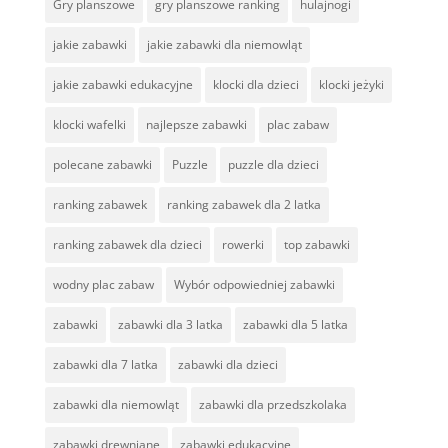
Gry planszowe
gry planszowe ranking
hulajnogi
jakie zabawki
jakie zabawki dla niemowląt
jakie zabawki edukacyjne
klocki dla dzieci
klocki jeżyki
klocki wafelki
najlepsze zabawki
plac zabaw
polecane zabawki
Puzzle
puzzle dla dzieci
ranking zabawek
ranking zabawek dla 2 latka
ranking zabawek dla dzieci
rowerki
top zabawki
wodny plac zabaw
Wybór odpowiedniej zabawki
zabawki
zabawki dla 3 latka
zabawki dla 5 latka
zabawki dla 7 latka
zabawki dla dzieci
zabawki dla niemowląt
zabawki dla przedszkolaka
zabawki drewniane
zabawki edukacyjne