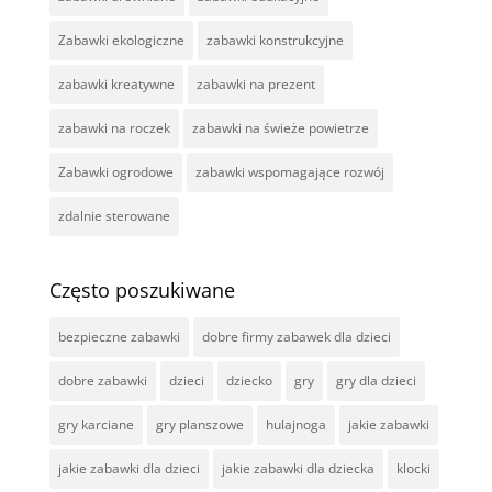
Zabawki ekologiczne
zabawki konstrukcyjne
zabawki kreatywne
zabawki na prezent
zabawki na roczek
zabawki na świeże powietrze
Zabawki ogrodowe
zabawki wspomagające rozwój
zdalnie sterowane
Często poszukiwane
bezpieczne zabawki
dobre firmy zabawek dla dzieci
dobre zabawki
dzieci
dziecko
gry
gry dla dzieci
gry karciane
gry planszowe
hulajnoga
jakie zabawki
jakie zabawki dla dzieci
jakie zabawki dla dziecka
klocki