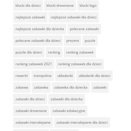
klocki dla dzieci
klocki drewniane
klocki lego
najlepsze zabawki
najlepsze zabawki dla dzieci
najlepsze zabawki dla dziecka
polecane zabawki
polecane zabawki dla dzieci
prezent
puzzle
puzzle dla dzieci
ranking
ranking zabawek
ranking zabawek 2021
ranking zabawek dla dzieci
rowerki
trampolina
układanki
układanki dla dzieci
zabawa
zabawka
zabawka dla dziecka
zabawki
zabawki dla dzieci
zabawki dla dziecka
zabawki drewniane
zabawki edukacyjne
zabawki interaktywne
zabawki interaktywne dla dzieci