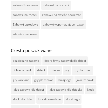
zabawki kreatywne
zabawki na prezent
zabawki na roczek
zabawki na świeże powietrze
Zabawki ogrodowe
zabawki wspomagające rozwój
zdalnie sterowane
Często poszukiwane
bezpieczne zabawki
dobre firmy zabawek dla dzieci
dobre zabawki
dzieci
dziecko
gry
gry dla dzieci
gry karciane
gry planszowe
hulajnoga
jakie zabawki
jakie zabawki dla dzieci
jakie zabawki dla dziecka
klocki
klocki dla dzieci
klocki drewniane
klocki lego