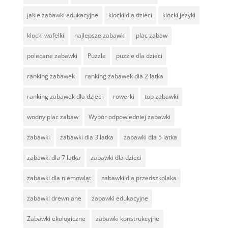
jakie zabawki edukacyjne
klocki dla dzieci
klocki jeżyki
klocki wafelki
najlepsze zabawki
plac zabaw
polecane zabawki
Puzzle
puzzle dla dzieci
ranking zabawek
ranking zabawek dla 2 latka
ranking zabawek dla dzieci
rowerki
top zabawki
wodny plac zabaw
Wybór odpowiedniej zabawki
zabawki
zabawki dla 3 latka
zabawki dla 5 latka
zabawki dla 7 latka
zabawki dla dzieci
zabawki dla niemowląt
zabawki dla przedszkolaka
zabawki drewniane
zabawki edukacyjne
Zabawki ekologiczne
zabawki konstrukcyjne