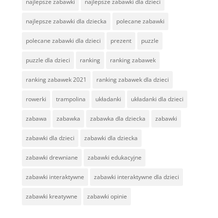
najlepsze zabawki
najlepsze zabawki dla dzieci
najlepsze zabawki dla dziecka
polecane zabawki
polecane zabawki dla dzieci
prezent
puzzle
puzzle dla dzieci
ranking
ranking zabawek
ranking zabawek 2021
ranking zabawek dla dzieci
rowerki
trampolina
układanki
układanki dla dzieci
zabawa
zabawka
zabawka dla dziecka
zabawki
zabawki dla dzieci
zabawki dla dziecka
zabawki drewniane
zabawki edukacyjne
zabawki interaktywne
zabawki interaktywne dla dzieci
zabawki kreatywne
zabawki opinie