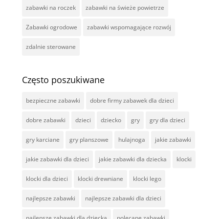
zabawki na roczek
zabawki na świeże powietrze
Zabawki ogrodowe
zabawki wspomagające rozwój
zdalnie sterowane
Często poszukiwane
bezpieczne zabawki
dobre firmy zabawek dla dzieci
dobre zabawki
dzieci
dziecko
gry
gry dla dzieci
gry karciane
gry planszowe
hulajnoga
jakie zabawki
jakie zabawki dla dzieci
jakie zabawki dla dziecka
klocki
klocki dla dzieci
klocki drewniane
klocki lego
najlepsze zabawki
najlepsze zabawki dla dzieci
najlepsze zabawki dla dziecka
polecane zabawki