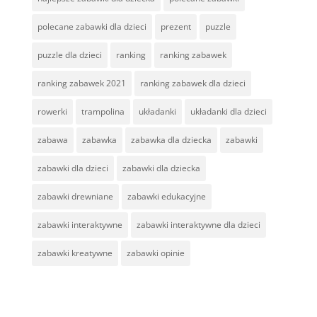
polecane zabawki dla dzieci
prezent
puzzle
puzzle dla dzieci
ranking
ranking zabawek
ranking zabawek 2021
ranking zabawek dla dzieci
rowerki
trampolina
układanki
układanki dla dzieci
zabawa
zabawka
zabawka dla dziecka
zabawki
zabawki dla dzieci
zabawki dla dziecka
zabawki drewniane
zabawki edukacyjne
zabawki interaktywne
zabawki interaktywne dla dzieci
zabawki kreatywne
zabawki opinie