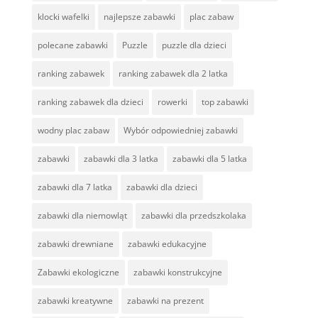
klocki wafelki
najlepsze zabawki
plac zabaw
polecane zabawki
Puzzle
puzzle dla dzieci
ranking zabawek
ranking zabawek dla 2 latka
ranking zabawek dla dzieci
rowerki
top zabawki
wodny plac zabaw
Wybór odpowiedniej zabawki
zabawki
zabawki dla 3 latka
zabawki dla 5 latka
zabawki dla 7 latka
zabawki dla dzieci
zabawki dla niemowląt
zabawki dla przedszkolaka
zabawki drewniane
zabawki edukacyjne
Zabawki ekologiczne
zabawki konstrukcyjne
zabawki kreatywne
zabawki na prezent