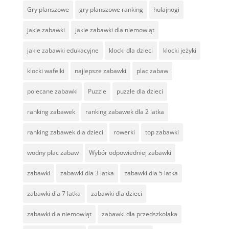
Gry planszowe
gry planszowe ranking
hulajnogi
jakie zabawki
jakie zabawki dla niemowląt
jakie zabawki edukacyjne
klocki dla dzieci
klocki jeżyki
klocki wafelki
najlepsze zabawki
plac zabaw
polecane zabawki
Puzzle
puzzle dla dzieci
ranking zabawek
ranking zabawek dla 2 latka
ranking zabawek dla dzieci
rowerki
top zabawki
wodny plac zabaw
Wybór odpowiedniej zabawki
zabawki
zabawki dla 3 latka
zabawki dla 5 latka
zabawki dla 7 latka
zabawki dla dzieci
zabawki dla niemowląt
zabawki dla przedszkolaka