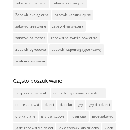
zabawki drewniane
zabawki edukacyjne
Zabawki ekologiczne
zabawki konstrukcyjne
zabawki kreatywne
zabawki na prezent
zabawki na roczek
zabawki na świeże powietrze
Zabawki ogrodowe
zabawki wspomagające rozwój
zdalnie sterowane
Często poszukiwane
bezpieczne zabawki
dobre firmy zabawek dla dzieci
dobre zabawki
dzieci
dziecko
gry
gry dla dzieci
gry karciane
gry planszowe
hulajnoga
jakie zabawki
jakie zabawki dla dzieci
jakie zabawki dla dziecka
klocki