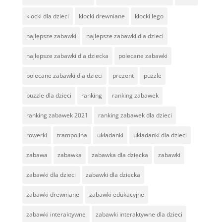
klocki dla dzieci
klocki drewniane
klocki lego
najlepsze zabawki
najlepsze zabawki dla dzieci
najlepsze zabawki dla dziecka
polecane zabawki
polecane zabawki dla dzieci
prezent
puzzle
puzzle dla dzieci
ranking
ranking zabawek
ranking zabawek 2021
ranking zabawek dla dzieci
rowerki
trampolina
układanki
układanki dla dzieci
zabawa
zabawka
zabawka dla dziecka
zabawki
zabawki dla dzieci
zabawki dla dziecka
zabawki drewniane
zabawki edukacyjne
zabawki interaktywne
zabawki interaktywne dla dzieci