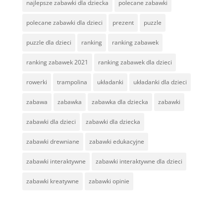
najlepsze zabawki dla dziecka
polecane zabawki
polecane zabawki dla dzieci
prezent
puzzle
puzzle dla dzieci
ranking
ranking zabawek
ranking zabawek 2021
ranking zabawek dla dzieci
rowerki
trampolina
układanki
układanki dla dzieci
zabawa
zabawka
zabawka dla dziecka
zabawki
zabawki dla dzieci
zabawki dla dziecka
zabawki drewniane
zabawki edukacyjne
zabawki interaktywne
zabawki interaktywne dla dzieci
zabawki kreatywne
zabawki opinie