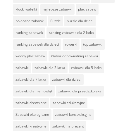
klocki wafelki
najlepsze zabawki
plac zabaw
polecane zabawki
Puzzle
puzzle dla dzieci
ranking zabawek
ranking zabawek dla 2 latka
ranking zabawek dla dzieci
rowerki
top zabawki
wodny plac zabaw
Wybór odpowiedniej zabawki
zabawki
zabawki dla 3 latka
zabawki dla 5 latka
zabawki dla 7 latka
zabawki dla dzieci
zabawki dla niemowląt
zabawki dla przedszkolaka
zabawki drewniane
zabawki edukacyjne
Zabawki ekologiczne
zabawki konstrukcyjne
zabawki kreatywne
zabawki na prezent