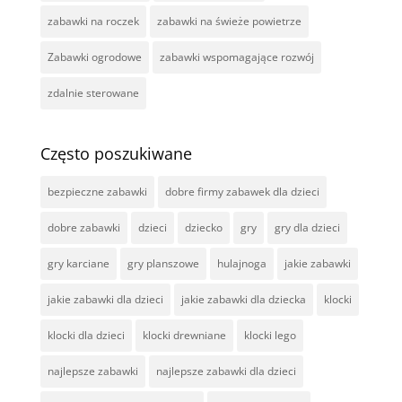
zabawki na roczek
zabawki na świeże powietrze
Zabawki ogrodowe
zabawki wspomagające rozwój
zdalnie sterowane
Często poszukiwane
bezpieczne zabawki
dobre firmy zabawek dla dzieci
dobre zabawki
dzieci
dziecko
gry
gry dla dzieci
gry karciane
gry planszowe
hulajnoga
jakie zabawki
jakie zabawki dla dzieci
jakie zabawki dla dziecka
klocki
klocki dla dzieci
klocki drewniane
klocki lego
najlepsze zabawki
najlepsze zabawki dla dzieci