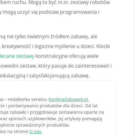
rybem ruchu. Mogą to być m.in. zestawy robotów
hy mogą uczyć się podstaw programowania i
są nie tylko świetnym źródłem zabawy, ale
kreatywność i logiczne myślenie u dzieci. Klocki
lecane zestawy
konstrukcyjne oferują wiele
powiedni zestaw, który pasuje do zainteresowań i
edukacyjną i satysfakcjonującą zabawę.
) – redaktorka serwisu
RankingZabawek.pl
,
izie i porównywaniu produktów dla dzieci. Od lat
stuje zabawki i przygotowuje zestawienia oparte na
oraz opiniach użytkowników. Jej artykuły pomagają
yborze sprawdzonych produktów.
asz na stronie
O nas
.