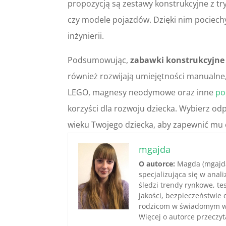
propozycją są zestawy konstrukcyjne z t
czy modele pojazdów. Dzięki nim pociec
inżynierii.
Podsumowując,
zabawki konstrukcyjne
również rozwijają umiejętności manualne, 
LEGO, magnesy neodymowe oraz inne
po
korzyści dla rozwoju dziecka. Wybierz od
wieku Twojego dziecka, aby zapewnić mu 
mgajda
O autorce:
Magda (mgajda
specjalizująca się w anal
śledzi trendy rynkowe, te
jakości, bezpieczeństwie 
rodzicom w świadomym w
Więcej o autorce przeczyt