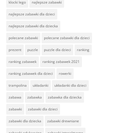
klocki lego
najlepsze zabawki
najlepsze zabawki dla dzieci
najlepsze zabawki dla dziecka
polecane zabawki
polecane zabawki dla dzieci
prezent
puzzle
puzzle dla dzieci
ranking
ranking zabawek
ranking zabawek 2021
ranking zabawek dla dzieci
rowerki
trampolina
układanki
układanki dla dzieci
zabawa
zabawka
zabawka dla dziecka
zabawki
zabawki dla dzieci
zabawki dla dziecka
zabawki drewniane
zabawki edukacyjne
zabawki interaktywne