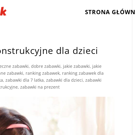
STRONA GŁÓW
nstrukcyjne dla dzieci
eczne zabawki
,
dobre zabawki
,
jakie zabawki
,
jakie
ane zabawki
,
ranking zabawek
,
ranking zabawek dla
ka
,
zabawki dla 7 latka
,
zabawki dla dzieci
,
zabawki
trukcyjne
,
zabawki na prezent