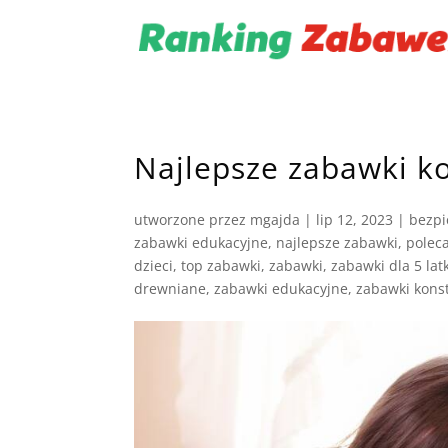
Najlepsze zabawki ko
utworzone przez
mgajda
|
lip 12, 2023
|
bezpi
zabawki edukacyjne
,
najlepsze zabawki
,
polec
dzieci
,
top zabawki
,
zabawki
,
zabawki dla 5 lat
drewniane
,
zabawki edukacyjne
,
zabawki kons