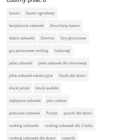
basen
basen ogrodowy
bezpieczne zabawki
dmuchany basen
dobre zabawki
Domino
Gry planszowe
gry planszowe ranking
hulajnogi
jakie zabawki
jakie zabawki dla niemowląt
jakie zabawki edukacyjne
klocki dla dzieci
klocki jeżyki
klocki wafelki
najlepsze zabawki
plac zabaw
polecane zabawki
Puzzle
puzzle dla dzieci
ranking zabawek
ranking zabawek dla 2 latka
ranking zabawek dla dzieci
rowerki