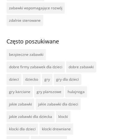
zabawki wspomagające rozwój
zdalnie sterowane
Często poszukiwane
bezpieczne zabawki
dobre firmy zabawek dla dzieci
dobre zabawki
dzieci
dziecko
gry
gry dla dzieci
gry karciane
gry planszowe
hulajnoga
jakie zabawki
jakie zabawki dla dzieci
jakie zabawki dla dziecka
klocki
klocki dla dzieci
klocki drewniane