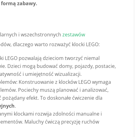
ą formą zabawy.
ularnych i wszechstronnych
zestawów
odów, dlaczego warto rozważyć klocki LEGO:
ki LEGO pozwalają dzieciom tworzyć niemal
wie. Dzieci mogą budować domy, pojazdy, postacie,
eatywność i umiejętność wizualizacji.
roblemów: Konstruowanie z klocków LEGO wymaga
blemów. Pociechy muszą planować i analizować,
ć pożądany efekt. To doskonałe ćwiczenie dla
yjnych
.
anymi klockami rozwija zdolności manualne i
elementów. Maluchy ćwiczą precyzję ruchów